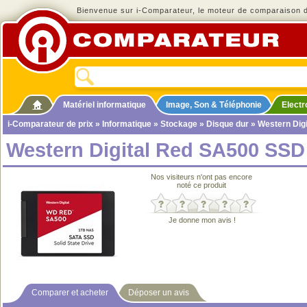
Bienvenue sur i-Comparateur, le moteur de comparaison de
Matériel informatique
Image, Son & Téléphonie
Elect
i-Comparateur de prix
»
Informatique
»
Stockage
»
Disque dur
» Western Digi
Western Digital Red SA500 SSD 
Nos visiteurs n'ont pas encore
noté ce produit
Je donne mon avis !
Comparer et acheter
Déposer un avis