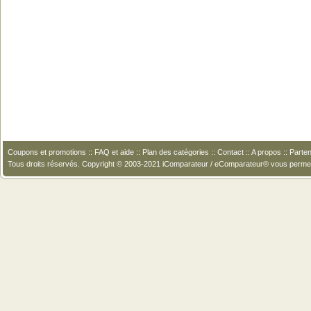
Coupons et promotions
::
FAQ et aide
::
Plan des catégories
::
Contact
::
A propos
::
Parten
Tous droits réservés. Copyright © 2003-2021 iComparateur / eComparateur® vous perme