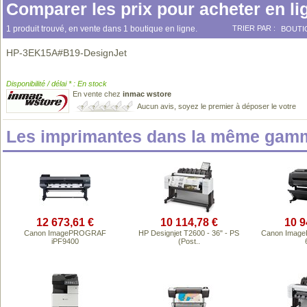
Comparer les prix pour acheter en li
1 produit trouvé, en vente dans 1 boutique en ligne.
TRIER PAR :
BOUTI
HP-3EK15A#B19-DesignJet
Disponibilité / délai * : En stock
En vente chez
inmac wstore
Aucun avis, soyez le premier à déposer le votre
Les imprimantes dans la même gamm
12 673,61 €
10 114,78 €
10 9
Canon ImagePROGRAF
HP Designjet T2600 - 36" - PS
Canon Imag
iPF9400
(Post..