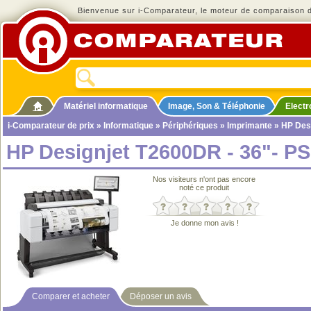
Bienvenue sur i-Comparateur, le moteur de comparaison de
Matériel informatique
Image, Son & Téléphonie
Elect
i-Comparateur de prix
»
Informatique
»
Périphériques
»
Imprimante
» HP Desi
HP Designjet T2600DR - 36"- PS
Nos visiteurs n'ont pas encore
noté ce produit
Je donne mon avis !
Comparer et acheter
Déposer un avis