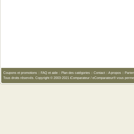
Coupons et promotions
::
FAQ et aide
::
Plan des catégories
::
Contact
::
A propos
::
Parten
Tous droits réservés. Copyright © 2003-2021 iComparateur / eComparateur® vous perme