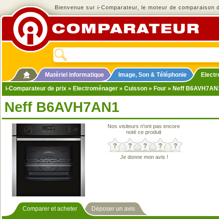
Bienvenue sur i-Comparateur, le moteur de comparaison de
Matériel informatique
Image, Son & Téléphonie
Elect
i-Comparateur de prix
»
Electroménager
»
Cuisson
»
Four
» Neff B6AVH7AN
Neff B6AVH7AN1
Nos visiteurs n'ont pas encore
noté ce produit
Je donne mon avis !
Comparer et acheter
Déposer un avis