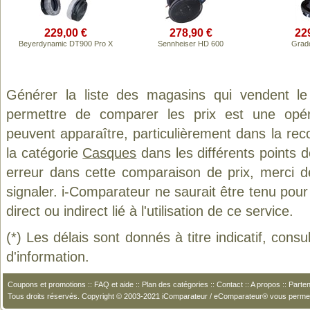
229,00 €
278,90 €
22
Beyerdynamic DT900 Pro X
Sennheiser HD 600
Grad
Générer la liste des magasins qui vendent l
permettre de comparer les prix est une opér
peuvent apparaître, particulièrement dans la re
la catégorie
Casques
dans les différents points 
erreur dans cette comparaison de prix, merci 
signaler. i-Comparateur ne saurait être tenu po
direct ou indirect lié à l'utilisation de ce service.
(*) Les délais sont donnés à titre indicatif, cons
d'information.
Coupons et promotions
::
FAQ et aide
::
Plan des catégories
::
Contact
::
A propos
::
Parten
Tous droits réservés. Copyright © 2003-2021 iComparateur / eComparateur® vous perme