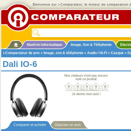
Bienvenue sur i-Comparateur, le moteur de comparaison de
Matériel informatique
Image, Son & Téléphonie
Elect
i-Comparateur de prix
»
Image, son & téléphonie
»
Audio / Hi-Fi
»
Casque
» Da
Dali IO-6
Nos visiteurs n'ont pas encore
noté ce produit
Je donne mon avis !
Comparer et acheter
Déposer un avis