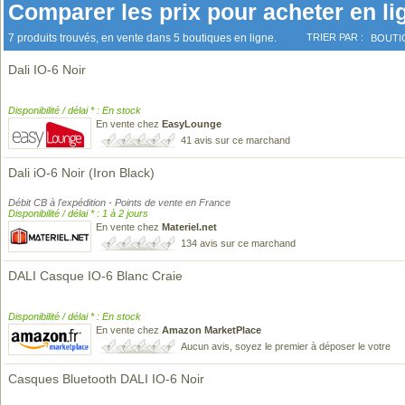
Comparer les prix pour acheter en li
7 produits trouvés, en vente dans 5 boutiques en ligne.
TRIER PAR :
BOUTI
Dali IO-6 Noir
Disponibilité / délai * : En stock
En vente chez
EasyLounge
41 avis sur ce marchand
Dali iO-6 Noir (Iron Black)
Débit CB à l'expédition - Points de vente en France
Disponibilité / délai * : 1 à 2 jours
En vente chez
Materiel.net
134 avis sur ce marchand
DALI Casque IO-6 Blanc Craie
Disponibilité / délai * : En stock
En vente chez
Amazon MarketPlace
Aucun avis, soyez le premier à déposer le votre
Casques Bluetooth DALI IO-6 Noir