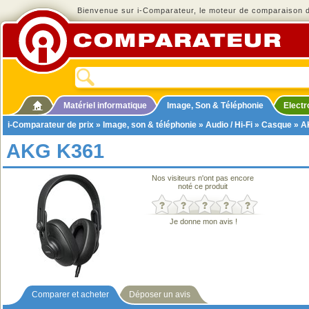
Bienvenue sur i-Comparateur, le moteur de comparaison de
Matériel informatique
Image, Son & Téléphonie
Elect
i-Comparateur de prix
»
Image, son & téléphonie
»
Audio / Hi-Fi
»
Casque
» A
AKG K361
Nos visiteurs n'ont pas encore
noté ce produit
Je donne mon avis !
Comparer et acheter
Déposer un avis