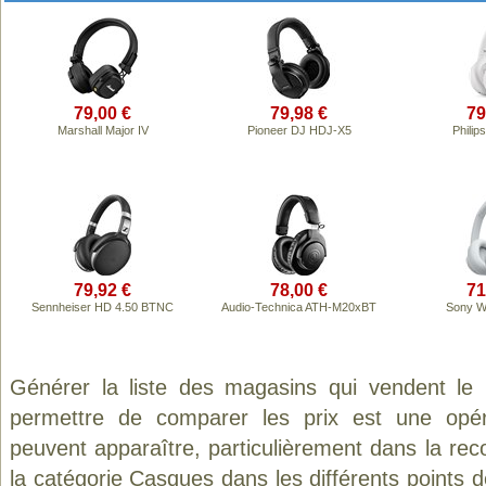
79,00 €
79,98 €
79
Marshall Major IV
Pioneer DJ HDJ-X5
Phili
79,92 €
78,00 €
71
Sennheiser HD 4.50 BTNC
Audio-Technica ATH-M20xBT
Sony 
Générer la liste des magasins qui vendent le
permettre de comparer les prix est une opér
peuvent apparaître, particulièrement dans la re
la catégorie
Casques
dans les différents points 