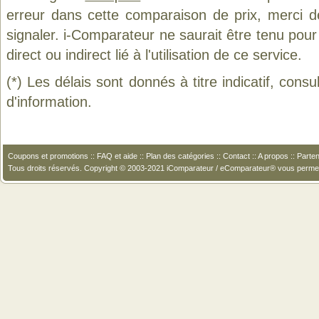
erreur dans cette comparaison de prix, merci 
signaler. i-Comparateur ne saurait être tenu po
direct ou indirect lié à l'utilisation de ce service.
(*) Les délais sont donnés à titre indicatif, cons
d'information.
Coupons et promotions
::
FAQ et aide
::
Plan des catégories
::
Contact
::
A propos
::
Parten
Tous droits réservés. Copyright © 2003-2021 iComparateur / eComparateur® vous perme