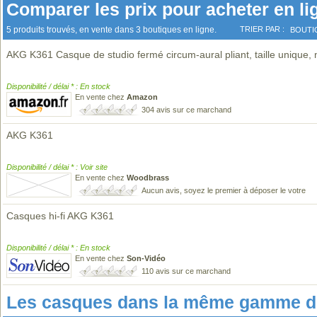
Comparer les prix pour acheter en li
5 produits trouvés, en vente dans 3 boutiques en ligne.
TRIER PAR :
BOUTI
AKG K361 Casque de studio fermé circum-aural pliant, taille unique, 
Disponibilité / délai * : En stock
En vente chez
Amazon
304 avis sur ce marchand
AKG K361
Disponibilité / délai * : Voir site
En vente chez
Woodbrass
Aucun avis, soyez le premier à déposer le votre
Casques hi-fi AKG K361
Disponibilité / délai * : En stock
En vente chez
Son-Vidéo
110 avis sur ce marchand
Les casques dans la même gamme de