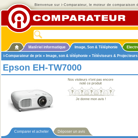
Bienvenue sur i-Comparateur, le moteur de comparaison de
Matériel informatique
Image, Son & Téléphonie
Elect
i-Comparateur de prix
»
Image, son & téléphonie
»
Téléviseurs & Projecteurs
Epson EH-TW7000
Nos visiteurs n'ont pas encore
noté ce produit
Je donne mon avis !
Comparer et acheter
Déposer un avis