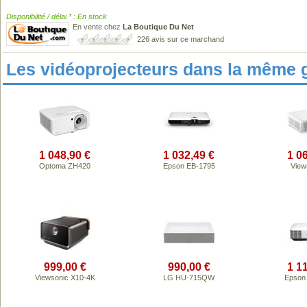
Disponibilité / délai * : En stock
En vente chez
La Boutique Du Net
226 avis sur ce marchand
Les vidéoprojecteurs dans la même 
1 048,90 €
1 032,49 €
1 0
Optoma ZH420
Epson EB-1795
View
999,00 €
990,00 €
1 1
Viewsonic X10-4K
LG HU-715QW
Epson