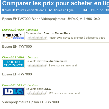
Comparer les prix pour acheter en li
8 produits trouvés, en vente dans 8 boutiques en ligne.
TRIER PAR :
BOUTI
Epson EHTW7000 Blanc Vidéoprojecteur UHD4K, V11H961040
Disponibilité / délai * : En stock
En vente chez
Amazon MarketPlace
Aucun avis, soyez le premier à déposer le votre
Epson EH-TW7000
Disponibilité / délai * : En stock
En vente chez
Rue du Commerce
2 avis sur ce marchand
Epson EH-TW7000
Disponibilité / délai * : En stock
En vente chez
LDLC
223 avis sur ce marchand
Vidéoprojecteurs Epson EH-TW7000