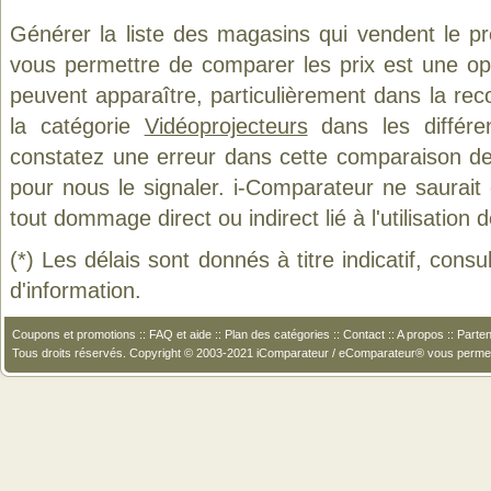
Générer la liste des magasins qui vendent le p
vous permettre de comparer les prix est une op
peuvent apparaître, particulièrement dans la re
la catégorie
Vidéoprojecteurs
dans les différe
constatez une erreur dans cette comparaison de
pour nous le signaler. i-Comparateur ne saurait
tout dommage direct ou indirect lié à l'utilisation 
(*) Les délais sont donnés à titre indicatif, cons
d'information.
Coupons et promotions
::
FAQ et aide
::
Plan des catégories
::
Contact
::
A propos
::
Parten
Tous droits réservés. Copyright © 2003-2021 iComparateur / eComparateur® vous perme