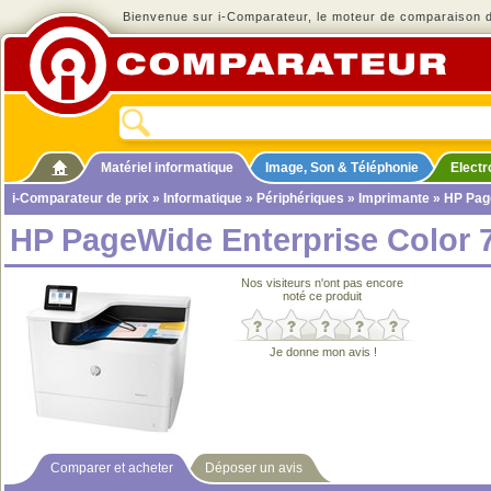
Bienvenue sur i-Comparateur, le moteur de comparaison de
Matériel informatique
Image, Son & Téléphonie
Elect
i-Comparateur de prix
»
Informatique
»
Périphériques
»
Imprimante
» HP Pag
HP PageWide Enterprise Color 
Nos visiteurs n'ont pas encore
noté ce produit
Je donne mon avis !
Comparer et acheter
Déposer un avis