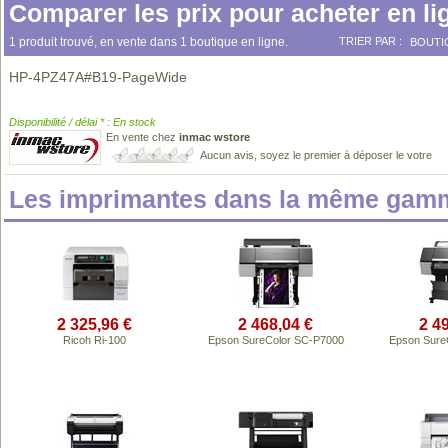
Comparer les prix pour acheter en li
1 produit trouvé, en vente dans 1 boutique en ligne.
TRIER PAR :
BOUTI
HP-4PZ47A#B19-PageWide
Disponibilité / délai * : En stock
En vente chez
inmac wstore
Aucun avis, soyez le premier à déposer le votre
Les imprimantes dans la même gamm
2 325,96 €
2 468,04 €
2 4
Ricoh Ri-100
Epson SureColor SC-P7000
Epson Sure