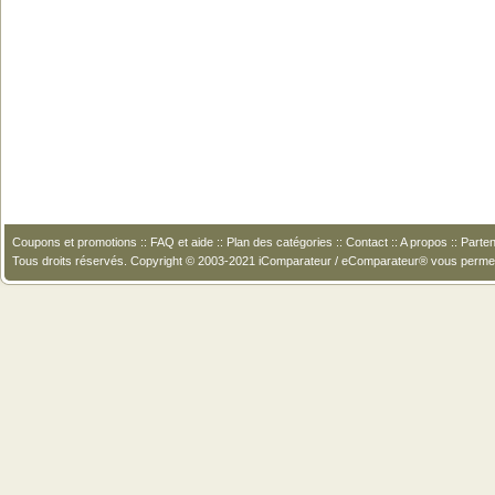
Coupons et promotions
::
FAQ et aide
::
Plan des catégories
::
Contact
::
A propos
::
Parten
Tous droits réservés. Copyright © 2003-2021 iComparateur / eComparateur® vous perme