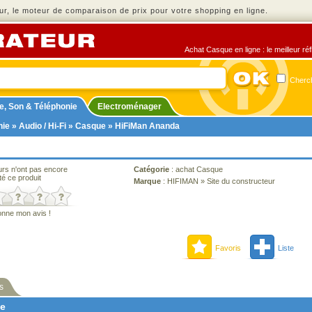
r, le moteur de comparaison de prix pour votre shopping en ligne.
Achat Casque en ligne : le meilleur ré
Cherch
e, Son & Téléphonie
Electroménager
nie
»
Audio / Hi-Fi
»
Casque
» HiFiMan Ananda
urs n'ont pas encore
Catégorie
:
achat Casque
té ce produit
Marque
:
HIFIMAN
»
Site du constructeur
onne mon avis !
Favoris
Liste
s
ne