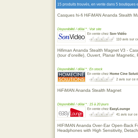
15 produits trouvés, en vente dans 5 boutiques e
Casques hi-fi HiFiMAN Ananda Stealth M
Disponibilité / délai * : Voir site
En vente chez
Son-Vidéo
110 avis sur 
Hifiman Ananda Stealth Magnet V3 - Casq
(tour d'oreille), Ouvert, Planar Magnetic, F
Disponibilité / délai * : En stock
En vente chez
Home Cine Solut
2 avis sur ce
HiFiMAN Ananda Stealth Magnet
Disponibilité / délai * : 15 à 20 jours
En vente chez
EasyLounge
41 avis sur c
HIFIMAN Ananda Over-Ear Open-Back Full
Headphones with High Sensitivity, Detac