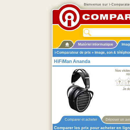
Bienvenue sur i-Comparateu
Matériel informatique
Imag
i-Comparateur de prix
»
Image, son & télépho
HiFiMan Ananda
Nos visite
no
Je d
Comparer et acheter
Déposer un avi
Comparer les prix pour acheter en lig