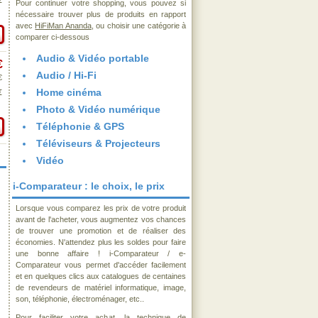
€
Pour continuer votre shopping, vous pouvez si
nécessaire trouver plus de produits en rapport
avec
HiFiMan Ananda
, ou choisir une catégorie à
comparer ci-dessous
Audio & Vidéo portable
€
Audio / Hi-Fi
€
Home cinéma
€
Photo & Vidéo numérique
Téléphonie & GPS
Téléviseurs & Projecteurs
Vidéo
i-Comparateur : le choix, le prix
Lorsque vous comparez les prix de votre produit
avant de l'acheter, vous augmentez vos chances
de trouver une promotion et de réaliser des
économies. N'attendez plus les soldes pour faire
une bonne affaire ! i-Comparateur / e-
Comparateur vous permet d'accéder facilement
et en quelques clics aux catalogues de centaines
de revendeurs de matériel informatique, image,
son, téléphonie, électroménager, etc..
Pour faciliter votre achat, la technique de