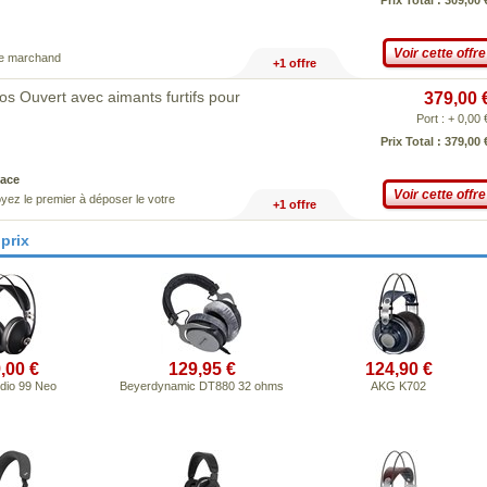
Prix Total : 309,00 
Voir cette offre
ce marchand
+1 offre
 Ouvert avec aimants furtifs pour
379,00 
Port : + 0,00 
Prix Total : 379,00 
ace
Voir cette offre
yez le premier à déposer le votre
+1 offre
prix
,00 €
129,95 €
124,90 €
dio 99 Neo
Beyerdynamic DT880 32 ohms
AKG K702