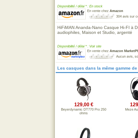
Disponibilité / délai * : En stock
En vente chez
Amazon
304 avis sur 
HiFiMAN Ananda-Nano Casque Hi-FI à Dos
audiophiles, Maison et Studio, argenté
Disponibilité / délai * : Voir site
En vente chez
Amazon MarketPl
Aucun avis, so
Les casques dans la même gamme de 
129,00 €
129
Beyerdynamic DT770 Pro 250
Meze Au
ohms