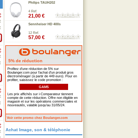
Philips TAUH202
4 Ref.
€
21,00 €
€
Sennheiser HD 400s
€
12 Ref.
57,00 €
€
€
5% de réduction
€
Profitez d'une réduction de 5% sur
Boulanger.com pour l'achat d'un produit gros
électroménager (à partir de 449 euro). Pour en
profiter, saisissez le code promotion :
GAM5
€
Les prix affichés sur i-Comparateur tiennent
€
compte de cette réduction. Offre non éligible en
magasin et sur les opérations commerciales et
€
nouveautés, valable jusqu'au 31/05/24.
Voir cette promo chez Boulanger.com
€
Achat Image, son & téléphonie
€