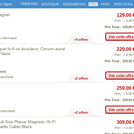
n ligne.
TRIER PAR :
BOUTIQUE
DÉSIGNATION
PRIX
PORT
PRIX TOTAL
agnet
129,00 
Port : + 0,00 
Prix Total : 129,00 
Voir cette offre
ce marchand
+4 offres
ue hi-fi ou écouteur, Circum-aural
229,00 
ilaire
Port : + 0,00 
Prix Total : 229,00 
ions
Voir cette offre
 marchand
+2 offres
259,00 
Port : + 0,00 
Prix Total : 259,00 
Voir cette offre
e marchand
+2 offres
-Size Planar Magnetic Hi-FI
309,00 
hable Cable-Black
Port : + 0,00 