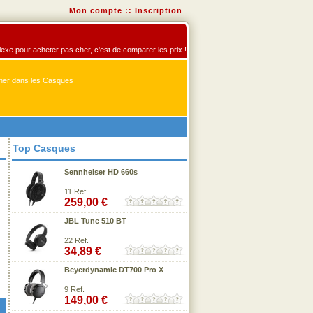
Mon compte
::
Inscription
flexe pour acheter pas cher, c'est de comparer les prix !
er dans les Casques
Top Casques
Sennheiser HD 660s
11 Ref.
259,00 €
JBL Tune 510 BT
22 Ref.
34,89 €
Beyerdynamic DT700 Pro X
9 Ref.
149,00 €