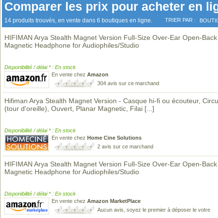
Comparer les prix pour acheter en li
14 produits trouvés, en vente dans 6 boutiques en ligne.
TRIER PAR :
BOUTI
HIFIMAN Arya Stealth Magnet Version Full-Size Over-Ear Open-Back
Magnetic Headphone for Audiophiles/Studio
Disponibilité / délai * : En stock
En vente chez
Amazon
304 avis sur ce marchand
Hifiman Arya Stealth Magnet Version - Casque hi-fi ou écouteur, Circ
(tour d'oreille), Ouvert, Planar Magnetic, Filai
[...]
Disponibilité / délai * : En stock
En vente chez
Home Cine Solutions
2 avis sur ce marchand
HIFIMAN Arya Stealth Magnet Version Full-Size Over-Ear Open-Back
Magnetic Headphone for Audiophiles/Studio
Disponibilité / délai * : En stock
En vente chez
Amazon MarketPlace
Aucun avis, soyez le premier à déposer le votre