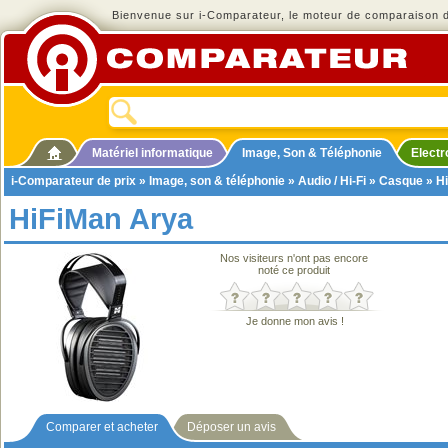
Bienvenue sur i-Comparateur, le moteur de comparaison de
Matériel informatique
Image, Son & Téléphonie
Elect
i-Comparateur de prix
»
Image, son & téléphonie
»
Audio / Hi-Fi
»
Casque
» H
HiFiMan Arya
Nos visiteurs n'ont pas encore
noté ce produit
Je donne mon avis !
Comparer et acheter
Déposer un avis