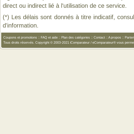
direct ou indirect lié à l'utilisation de ce service.
(*) Les délais sont donnés à titre indicatif, cons
d'information.
Coupons et promotions
::
FAQ et aide
::
Plan des catégories
::
Contact
::
A propos
::
Parten
Tous droits réservés. Copyright © 2003-2021 iComparateur / eComparateur® vous perme