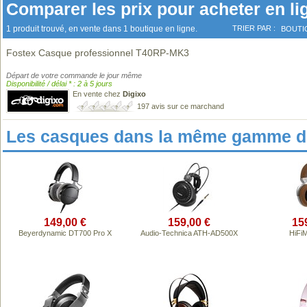
Comparer les prix pour acheter en li
1 produit trouvé, en vente dans 1 boutique en ligne.
TRIER PAR :
BOUTI
Fostex Casque professionnel T40RP-MK3
Départ de votre commande le jour même
Disponibilité / délai * : 2 à 5 jours
En vente chez
Digixo
197 avis sur ce marchand
Les casques dans la même gamme de
149,00 €
159,00 €
15
Beyerdynamic DT700 Pro X
Audio-Technica ATH-AD500X
HiFi