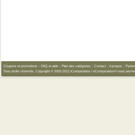
Coupons et promotions
::
FAQ et aide
::
Plan des catégories
::
Contact
::
A propos
::
Parten
Tous droits réservés. Copyright © 2003-2021 iComparateur / eComparateur® vous perme