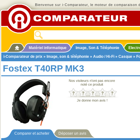
Bienvenue sur i-Comparateur, le moteur de comparaison de
Matériel informatique
Image, Son & Téléphonie
Elect
i-Comparateur de prix
»
Image, son & téléphonie
»
Audio / Hi-Fi
»
Casque
» F
Fostex T40RP MK3
Nos visiteurs n'ont pas encore
noté ce produit
Je donne mon avis !
Comparer et acheter
Déposer un avis