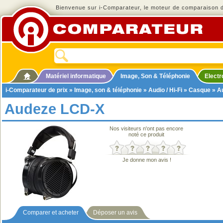
Bienvenue sur i-Comparateur, le moteur de comparaison de
Matériel informatique
Image, Son & Téléphonie
Elect
i-Comparateur de prix
»
Image, son & téléphonie
»
Audio / Hi-Fi
»
Casque
» A
Audeze LCD-X
Nos visiteurs n'ont pas encore
noté ce produit
Je donne mon avis !
Comparer et acheter
Déposer un avis