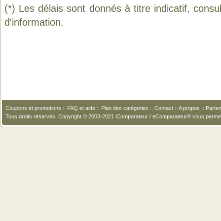
(*) Les délais sont donnés à titre indicatif, cons
d'information.
Coupons et promotions
::
FAQ et aide
::
Plan des catégories
::
Contact
::
A propos
::
Parten
Tous droits réservés. Copyright © 2003-2021 iComparateur / eComparateur® vous perme