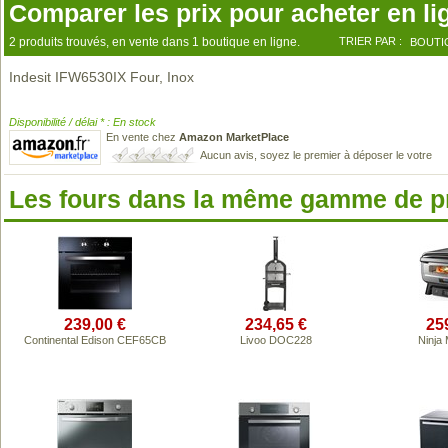
Comparer les prix pour acheter en li
2 produits trouvés, en vente dans 1 boutique en ligne.
TRIER PAR :
BOUTI
Indesit IFW6530IX Four, Inox
Disponibilité / délai * : En stock
En vente chez
Amazon MarketPlace
Aucun avis, soyez le premier à déposer le votre
Les fours dans la même gamme de p
239,00 €
234,65 €
25
Continental Edison CEF65CB
Livoo DOC228
Ninja