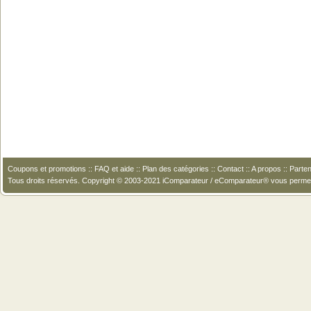
Coupons et promotions
::
FAQ et aide
::
Plan des catégories
::
Contact
::
A propos
::
Parten
Tous droits réservés. Copyright © 2003-2021 iComparateur / eComparateur® vous perme