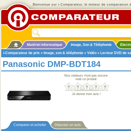
Bienvenue sur i-Comparateur, le moteur de comparaison de
Matériel informatique
Image, Son & Téléphonie
Elect
i-Comparateur de prix
»
Image, son & téléphonie
»
Vidéo
»
Lecteur DVD de s
Panasonic DMP-BDT184
Nos visiteurs n'ont pas encore
noté ce produit
Je donne mon avis !
Comparer et acheter
Déposer un avis