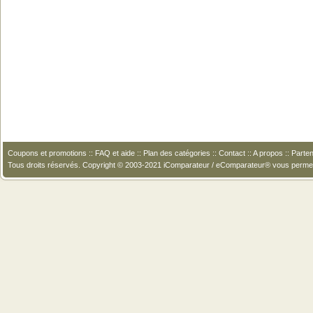
Coupons et promotions
::
FAQ et aide
::
Plan des catégories
::
Contact
::
A propos
::
Parten
Tous droits réservés. Copyright © 2003-2021 iComparateur / eComparateur® vous perme