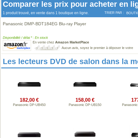
Comparer les prix pour acheter en li
1 produit trouvé, en vente dans 1 boutique en ligne.
TRIER PAR :
BOUTI
Panasonic DMP-BDT184EG Blu-ray Player
Disponibilité / délai * : En stock
En vente chez
Amazon MarketPlace
Aucun avis, soyez le premier à déposer le votre
Les lecteurs DVD de salon dans la 
182,00 €
158,00 €
17
Panasonic DP-UB450
Panasonic DP-UB150
Panasoni