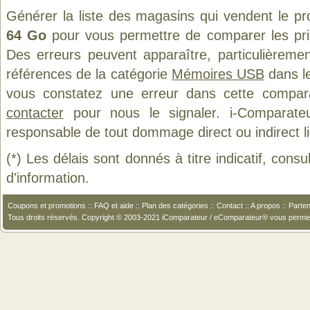
Générer la liste des magasins qui vendent le pr
64 Go
pour vous permettre de comparer les pri
Des erreurs peuvent apparaître, particulièreme
références de la catégorie
Mémoires USB
dans le
vous constatez une erreur dans cette compar
contacter
pour nous le signaler. i-Comparate
responsable de tout dommage direct ou indirect lié 
(*) Les délais sont donnés à titre indicatif, cons
d'information.
Coupons et promotions
::
FAQ et aide
::
Plan des catégories
::
Contact
::
A propos
::
Parten
Tous droits réservés. Copyright © 2003-2021 iComparateur / eComparateur® vous perme