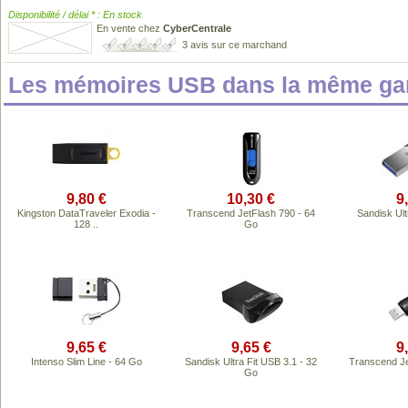
Disponibilité / délai * : En stock
En vente chez
CyberCentrale
3 avis sur ce marchand
Les mémoires USB dans la même ga
9,80 €
10,30 €
9
Kingston DataTraveler Exodia -
Transcend JetFlash 790 - 64
Sandisk Ult
128 ..
Go
9,65 €
9,65 €
9
Intenso Slim Line - 64 Go
Sandisk Ultra Fit USB 3.1 - 32
Transcend Je
Go