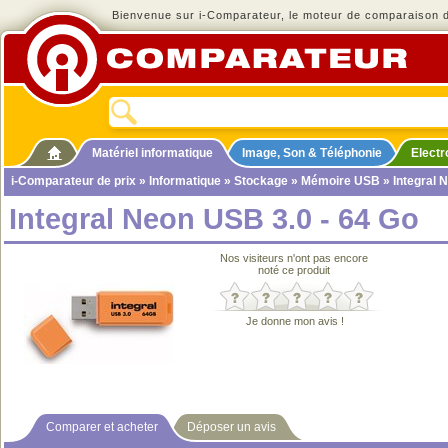
Bienvenue sur i-Comparateur, le moteur de comparaison de
Matériel informatique
Image, Son & Téléphonie
Elect
i-Comparateur de prix
»
Informatique
»
Stockage
»
Mémoire USB
» Integral 
Integral Neon USB 3.0 - 64 Go
Nos visiteurs n'ont pas encore
noté ce produit
Je donne mon avis !
Comparer et acheter
Déposer un avis