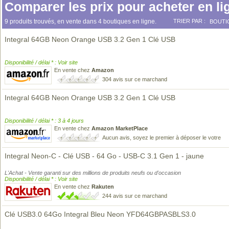
Comparer les prix pour acheter en li
9 produits trouvés, en vente dans 4 boutiques en ligne.
TRIER PAR :
BOUTI
Integral 64GB Neon Orange USB 3.2 Gen 1 Clé USB
Disponibilité / délai * : Voir site
En vente chez
Amazon
304 avis sur ce marchand
Integral 64GB Neon Orange USB 3.2 Gen 1 Clé USB
Disponibilité / délai * : 3 à 4 jours
En vente chez
Amazon MarketPlace
Aucun avis, soyez le premier à déposer le votre
Integral Neon-C - Clé USB - 64 Go - USB-C 3.1 Gen 1 - jaune
L'Achat - Vente garanti sur des millions de produits neufs ou d'occasion
Disponibilité / délai * : Voir site
En vente chez
Rakuten
244 avis sur ce marchand
Clé USB3.0 64Go Integral Bleu Neon YFD64GBPASBLS3.0