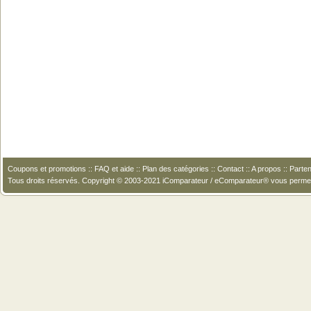
Coupons et promotions
::
FAQ et aide
::
Plan des catégories
::
Contact
::
A propos
::
Parten
Tous droits réservés. Copyright © 2003-2021 iComparateur / eComparateur® vous perme