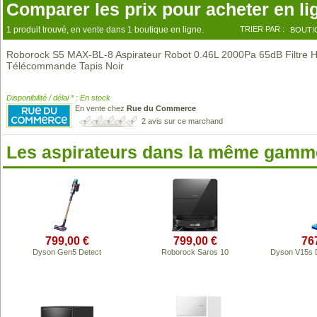
Comparer les prix pour acheter en li
1 produit trouvé, en vente dans 1 boutique en ligne.
TRIER PAR :
BOUTI
Roborock S5 MAX-BL-8 Aspirateur Robot 0.46L 2000Pa 65dB Filtre 
Télécommande Tapis Noir
Disponibilité / délai * : En stock
En vente chez
Rue du Commerce
2 avis sur ce marchand
Les aspirateurs dans la même gamme
799,00 €
799,00 €
76
Dyson Gen5 Detect
Roborock Saros 10
Dyson V15s 