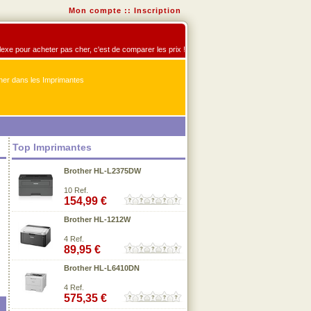
Mon compte
::
Inscription
flexe pour acheter pas cher, c'est de comparer les prix !
er dans les Imprimantes
Top Imprimantes
Brother HL-L2375DW
10 Ref.
154,99 €
Brother HL-1212W
4 Ref.
89,95 €
Brother HL-L6410DN
4 Ref.
575,35 €