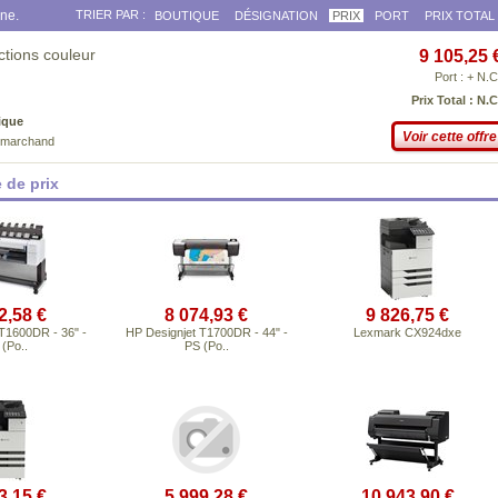
gne.
TRIER PAR :
BOUTIQUE
DÉSIGNATION
PRIX
PORT
PRIX TOTAL
tions couleur
9 105,25 
Port : + N.C
Prix Total : N.C
ique
Voir cette offre
e marchand
 de prix
2,58 €
8 074,93 €
9 826,75 €
T1600DR - 36" -
HP Designjet T1700DR - 44" -
Lexmark CX924dxe
(Po..
PS (Po..
3,15 €
5 999,28 €
10 943,90 €