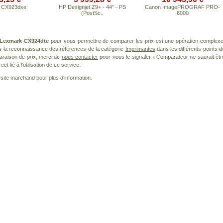
 CX923dxe
HP Designjet Z9+ - 44" - PS
Canon ImagePROGRAF PRO-
(PostSc..
6000
Lexmark CX924dte
pour vous permettre de comparer les prix est une opération complexe
s la reconnaissance des références de la catégorie
Imprimantes
dans les différents points d
araison de prix, merci de
nous contacter
pour nous le signaler. i-Comparateur ne saurait êtr
 lié à l'utilisation de ce service.
le site marchand pour plus d'information.