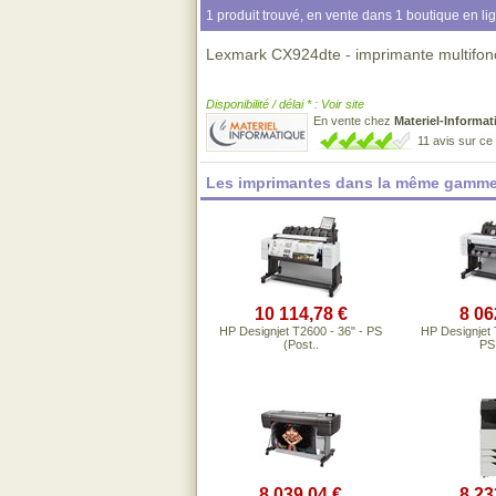
1 produit trouvé, en vente dans 1 boutique en li
Lexmark CX924dte - imprimante multifonc
Disponibilité / délai * : Voir site
En vente chez
Materiel-Informat
11 avis sur c
Les imprimantes dans la même gamme
10 114,78 €
8 06
HP Designjet T2600 - 36" - PS
HP Designjet 
(Post..
PS 
8 039,04 €
8 23