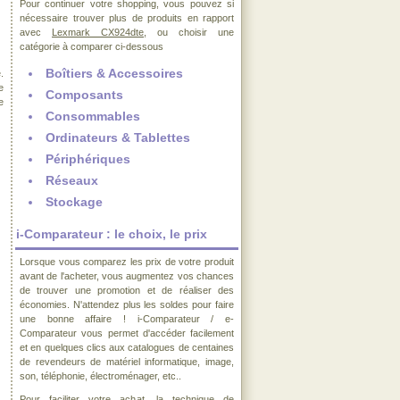
Pour continuer votre shopping, vous pouvez si
nécessaire trouver plus de produits en rapport
avec
Lexmark CX924dte
, ou choisir une
catégorie à comparer ci-dessous
Boîtiers & Accessoires
.
e
Composants
e
Consommables
Ordinateurs & Tablettes
Périphériques
Réseaux
Stockage
i-Comparateur : le choix, le prix
Lorsque vous comparez les prix de votre produit
avant de l'acheter, vous augmentez vos chances
de trouver une promotion et de réaliser des
économies. N'attendez plus les soldes pour faire
une bonne affaire ! i-Comparateur / e-
Comparateur vous permet d'accéder facilement
et en quelques clics aux catalogues de centaines
de revendeurs de matériel informatique, image,
son, téléphonie, électroménager, etc..
Pour faciliter votre achat, la technique de