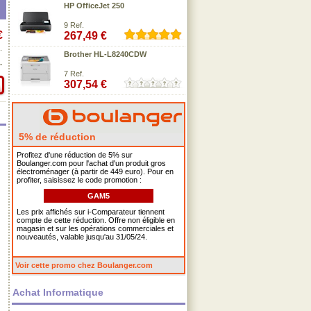
HP OfficeJet 250
9 Ref.
€
267,49 €
.
Brother HL-L8240CDW
.
7 Ref.
307,54 €
5% de réduction
Profitez d'une réduction de 5% sur
Boulanger.com pour l'achat d'un produit gros
électroménager (à partir de 449 euro). Pour en
profiter, saisissez le code promotion :
GAM5
Les prix affichés sur i-Comparateur tiennent
compte de cette réduction. Offre non éligible en
magasin et sur les opérations commerciales et
nouveautés, valable jusqu'au 31/05/24.
Voir cette promo chez Boulanger.com
Achat Informatique