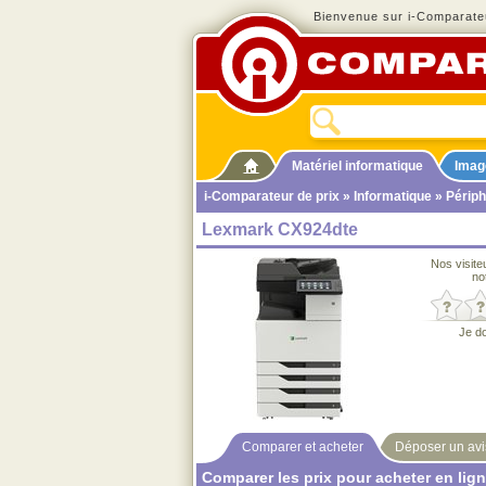
Bienvenue sur i-Comparateu
Matériel informatique
Imag
i-Comparateur de prix
»
Informatique
»
Périph
Lexmark CX924dte
Nos visite
no
Je d
Comparer et acheter
Déposer un avi
Comparer les prix pour acheter en lig