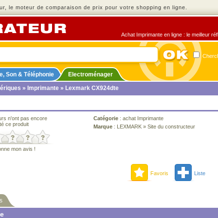
r, le moteur de comparaison de prix pour votre shopping en ligne.
Achat Imprimante en ligne : le meilleur ré
Cherch
e, Son & Téléphonie
Electroménager
ériques
»
Imprimante
» Lexmark CX924dte
urs n'ont pas encore
Catégorie
:
achat Imprimante
té ce produit
Marque
:
LEXMARK
»
Site du constructeur
onne mon avis !
Favoris
Liste
s
ne