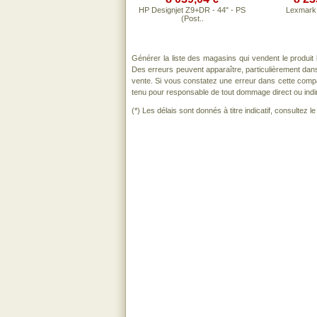
HP Designjet Z9+DR - 44" - PS
Lexmark
(Post..
Générer la liste des magasins qui vendent le produit
Des erreurs peuvent apparaître, particulièrement dan
vente. Si vous constatez une erreur dans cette comp
tenu pour responsable de tout dommage direct ou indirect
(*) Les délais sont donnés à titre indicatif, consultez 