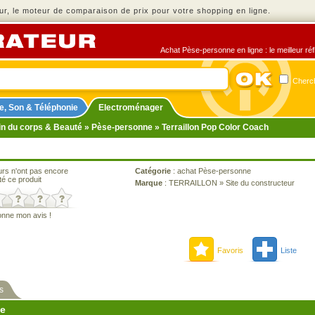
r, le moteur de comparaison de prix pour votre shopping en ligne.
Achat Pèse-personne en ligne : le meilleur réf
Cherch
e, Son & Téléphonie
Electroménager
in du corps & Beauté
»
Pèse-personne
» Terraillon Pop Color Coach
urs n'ont pas encore
Catégorie
:
achat Pèse-personne
té ce produit
Marque
:
TERRAILLON
»
Site du constructeur
onne mon avis !
Favoris
Liste
s
ne