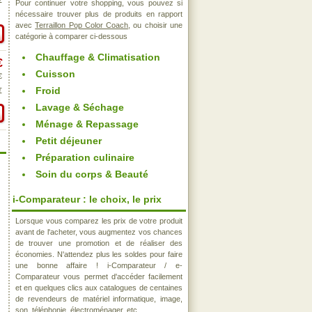
€
Pour continuer votre shopping, vous pouvez si
nécessaire trouver plus de produits en rapport
avec
Terraillon Pop Color Coach
, ou choisir une
catégorie à comparer ci-dessous
Chauffage & Climatisation
€
Cuisson
€
Froid
€
Lavage & Séchage
Ménage & Repassage
Petit déjeuner
Préparation culinaire
Soin du corps & Beauté
i-Comparateur : le choix, le prix
Lorsque vous comparez les prix de votre produit
avant de l'acheter, vous augmentez vos chances
de trouver une promotion et de réaliser des
économies. N'attendez plus les soldes pour faire
une bonne affaire ! i-Comparateur / e-
Comparateur vous permet d'accéder facilement
et en quelques clics aux catalogues de centaines
de revendeurs de matériel informatique, image,
son, téléphonie, électroménager, etc..