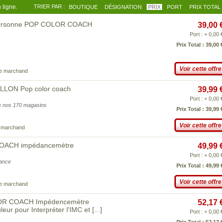
 ligne.
TRIER PAR :
BOUTIQUE
DÉSIGNATION
PRIX
PORT
PRIX TOTAL
 personne POP COLOR COACH
39,00 
Port : + 0,00 
Prix Total : 39,00 
Voir cette offre
ce marchand
LLON Pop color coach
39,99 
Port : + 0,00 
 de nos 170 magasins
Prix Total : 39,99 
Voir cette offre
e marchand
COACH impédancemètre
49,99 
Port : + 0,00 
iance
Prix Total : 49,99 
Voir cette offre
ce marchand
OR COACH Impédencemètre
52,17 
leur pour Interpréter l'IMC et
[...]
Port : + 0,00 