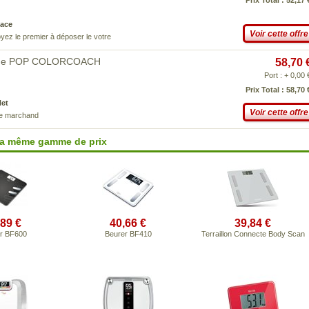
Prix Total : 52,17 
ace
Voir cette offre
yez le premier à déposer le votre
ique POP COLORCOACH
58,70 
Port : + 0,00 
Prix Total : 58,70 
Net
Voir cette offre
ce marchand
la même gamme de prix
,89 €
40,66 €
39,84 €
r BF600
Beurer BF410
Terraillon Connecte Body Scan