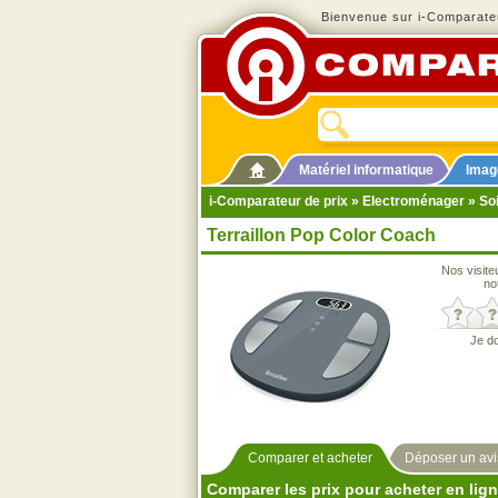
Bienvenue sur i-Comparateu
Matériel informatique
Imag
i-Comparateur de prix
»
Electroménager
»
So
Terraillon Pop Color Coach
Nos visite
no
Je d
Comparer et acheter
Déposer un avi
Comparer les prix pour acheter en lig