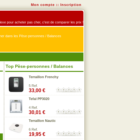
Mon compte
::
Inscription
lexe pour acheter pas cher, c'est de comparer les prix !
er dans les Pèse-personnes / Balances
Top Pèse-personnes / Balances
Terraillon Frenchy
5 Ref.
33,00 €
Tefal PP3020
4 Ref.
30,01 €
Terraillon Nautic
6 Ref.
19,95 €