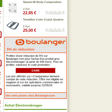
Xiaomi Mi Body Composition
4 Ref.
€
22,95 €
€
Terraillon Color Coach Quattro
€
8 Ref.
25,00 €
€
5% de réduction
€
€
Profitez d'une réduction de 5% sur
Boulanger.com pour l'achat d'un produit gros
électroménager (à partir de 449 euro). Pour en
profiter, saisissez le code promotion :
GAM5
€
Les prix affichés sur i-Comparateur tiennent
€
compte de cette réduction. Offre non éligible en
magasin et sur les opérations commerciales et
€
nouveautés, valable jusqu'au 31/05/24.
Voir cette promo chez Boulanger.com
€
Achat Electroménager
€