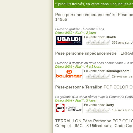
5 produits trouvés, en vente dans 5 boutiques en
Pèse personne impédancemètre Pèse
14956
Livraison gratuite - Garantie 2 ans
Disponibilité / délai * : 2 jours
En vente chez
Ubaldi
363 avis sur 
Pèse personne impédancemètre TERRAI
Livraison à domicile ou drive sans contact dans l'un
Disponibilité / délai * : 4 à 5 jours
En vente chez
Boulanger.com
29 avis sur c
Pèse-personne Terraillon POP COLOR 
La garantie d'un achat réussi avec le Contrat de Conf
Disponibilité / délai * : 5 jours
En vente chez
Darty
159 avis sur 
TERRAILLON Pèse Personne POP COL
Complet - IMC - 8 Utilisateurs - Code Cou