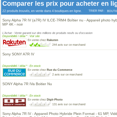
Comparer les prix pour acheter en li
22 produits trouvés, en vente dans 4 boutiques en ligne.
TRIER PAR :
BOUTI
Sony Alpha 7R IV (a7R) IV ILCE-7RM4 Boîtier nu - Appareil photo hy
MP 4K - noir
L'Achat - Vente garanti sur des millions de produits neufs ou d'occasion
Disponibilité / délai * : Voir site
En vente chez
Rakuten
244 avis sur ce marchand
Sony SONY A7R IV
Disponibilité / délai * : En stock
En vente chez
Rue du Commerce
2 avis sur ce marchand
SONY Alpha 7R IVa Boitier Nu
Disponibilité / délai * : En stock
En vente chez
Digit-Photo
131 avis sur ce marchand
Sony Alpha 7R IV - Appareil Photo Hybride Plein Format - 61 MP, Vid