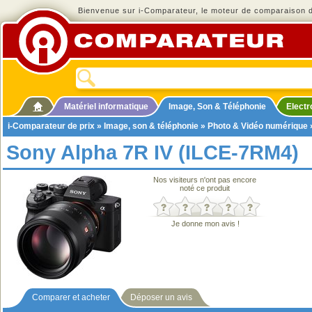
Bienvenue sur i-Comparateur, le moteur de comparaison de
Matériel informatique
Image, Son & Téléphonie
Elect
i-Comparateur de prix
»
Image, son & téléphonie
»
Photo & Vidéo numérique
Sony Alpha 7R IV (ILCE-7RM4)
Nos visiteurs n'ont pas encore
noté ce produit
Je donne mon avis !
Comparer et acheter
Déposer un avis