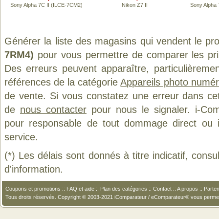
Sony Alpha 7C II (ILCE-7CM2)
Nikon Z7 II
Sony Alpha 
Générer la liste des magasins qui vendent le pr
7RM4)
pour vous permettre de comparer les pri
Des erreurs peuvent apparaître, particulièreme
références de la catégorie
Appareils photo numér
de vente. Si vous constatez une erreur dans ce
de
nous contacter
pour nous le signaler. i-Com
pour responsable de tout dommage direct ou indi
service.
(*) Les délais sont donnés à titre indicatif, cons
d'information.
Coupons et promotions
::
FAQ et aide
::
Plan des catégories
::
Contact
::
A propos
::
Parten
Tous droits réservés. Copyright © 2003-2021 iComparateur / eComparateur® vous perme