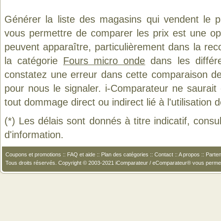
Générer la liste des magasins qui vendent le 
vous permettre de comparer les prix est une op
peuvent apparaître, particulièrement dans la re
la catégorie
Fours micro onde
dans les différ
constatez une erreur dans cette comparaison de
pour nous le signaler. i-Comparateur ne saurait
tout dommage direct ou indirect lié à l'utilisation 
(*) Les délais sont donnés à titre indicatif, cons
d'information.
Coupons et promotions
::
FAQ et aide
::
Plan des catégories
::
Contact
::
A propos
::
Parten
Tous droits réservés. Copyright © 2003-2021 iComparateur / eComparateur® vous perme