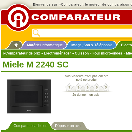
Bienvenue sur i-Comparateur, le moteur de comparaison de
Matériel informatique
Image, Son & Téléphonie
Elect
i-Comparateur de prix
»
Electroménager
»
Cuisson
»
Four micro-ondes
» Mie
Miele M 2240 SC
Nos visiteurs n'ont pas encore
noté ce produit
Je donne mon avis !
Comparer et acheter
Déposer un avis