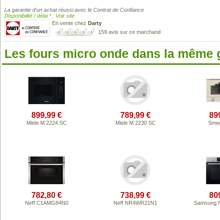
La garantie d'un achat réussi avec le Contrat de Confiance
Disponibilité / délai * : Voir site
En vente chez
Darty
159 avis sur ce marchand
Les fours micro onde dans la même
899,99 €
789,99 €
89
Miele M 2224 SC
Miele M 2230 SC
Sme
782,80 €
738,99 €
80
Neff C1AMG84N0
Neff NR4WR21N1
Samsung 