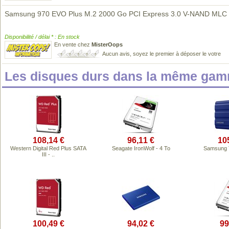
Samsung 970 EVO Plus M.2 2000 Go PCI Express 3.0 V-NAND ML
Disponibilité / délai * : En stock
En vente chez
MisterOops
Aucun avis, soyez le premier à déposer le votre
Les disques durs dans la même gam
108,14 €
96,11 €
10
Western Digital Red Plus SATA
Seagate IronWolf - 4 To
Samsung T
III - ..
100,49 €
94,02 €
99