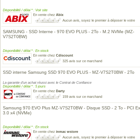
Disponibilité / délai * : Voir site
En vente chez
Abix
Aucun avis, soyez le premier à déposer le votre
SAMSUNG - SSD Interne - 970 EVO PLUS - 2To - M.2 NVMe (MZ-
V7S2T0BW)
Disponibilité / délai * : En stock
En vente chez
Cdiscount
325 avis sur ce marchand
SSD interne Samsung SSD 970 EVO PLUS - MZ-V7S2T0BW - 2To
La garantie d'un achat réussi avec le Contrat de Confiance
Disponibilité / délai * : 5 jours
En vente chez
Darty
159 avis sur ce marchand
Samsung 970 EVO Plus MZ-V7S2T0BW - Disque SSD - 2 To - PCI E
3.0 x4 (NVMe)
Disponibilité / délai * : En stock
En vente chez
inmac wstore
Aucun avis, soyez le premier à déposer le votre