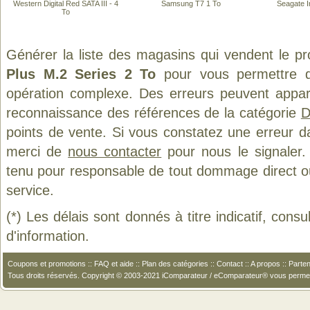
Western Digital Red SATA III - 4
Samsung T7 1 To
Seagate I
To
Générer la liste des magasins qui vendent le p
Plus M.2 Series 2 To
pour vous permettre d
opération complexe. Des erreurs peuvent appara
reconnaissance des références de la catégorie
D
points de vente. Si vous constatez une erreur d
merci de
nous contacter
pour nous le signaler.
tenu pour responsable de tout dommage direct ou in
service.
(*) Les délais sont donnés à titre indicatif, cons
d'information.
Coupons et promotions
::
FAQ et aide
::
Plan des catégories
::
Contact
::
A propos
::
Parten
Tous droits réservés. Copyright © 2003-2021 iComparateur / eComparateur® vous perme