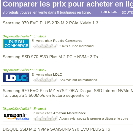
Comparer les prix pour acheter en li
8 produits trouvés, en vente dans 8 boutiques en ligne.
TRIER PAR :
BOUTI
Samsung 970 EVO PLUS 2 To M.2 PCIe NVMe 1.3
Disponibilité / délai * : En stock
En vente chez
Rue du Commerce
2 avis sur ce marchand
Samsung SSD 970 EVO Plus M.2 PCIe NVMe 2 To
Disponibilité / délai * : En stock
En vente chez
LDLC
223 avis sur ce marchand
Samsung 970 EVO Plus MZ-V7S2T0BW Disque SSD Interne NVMe M
To, Jusqu'à 3 500Mo/s en lecture sequentielle
Disponibilité / délai * : En stock
En vente chez
Amazon MarketPlace
Aucun avis, soyez le premier à déposer le votre
DISQUE SSD M.2 NVMe SAMSUNG 970 EVO PLUS 2 To