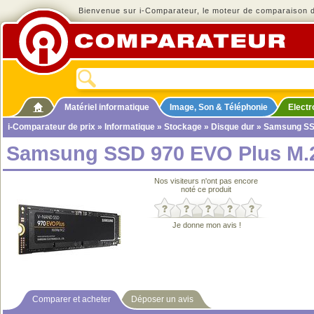
Bienvenue sur i-Comparateur, le moteur de comparaison de
Matériel informatique
Image, Son & Téléphonie
Elect
i-Comparateur de prix
»
Informatique
»
Stockage
»
Disque dur
» Samsung SSD
Samsung SSD 970 EVO Plus M.2
Nos visiteurs n'ont pas encore
noté ce produit
Je donne mon avis !
Comparer et acheter
Déposer un avis