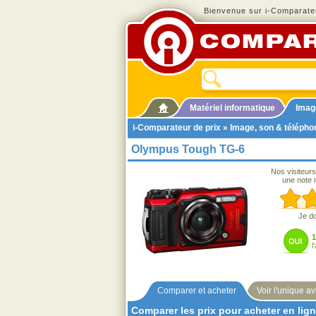
Bienvenue sur i-Comparateu
Matériel informatique
Imag
i-Comparateur de prix
»
Image, son & télépho
Olympus Tough TG-6
Nos visiteurs
une note 
Je d
l
Comparer et acheter
Voir l'unique av
Comparer les prix pour acheter en lig