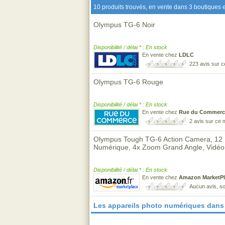
10 produits trouvés, en vente dans 3 boutiques e
Olympus TG-6 Noir
Disponibilité / délai * : En stock
En vente chez
LDLC
223 avis sur 
Olympus TG-6 Rouge
Disponibilité / délai * : En stock
En vente chez
Rue du Commerc
2 avis sur ce
Olympus Tough TG-6 Action Camera, 12 M
Numérique, 4x Zoom Grand Angle, Vidéo 
Disponibilité / délai * : En stock
En vente chez
Amazon MarketPl
Aucun avis, so
Les appareils photo numériques dans