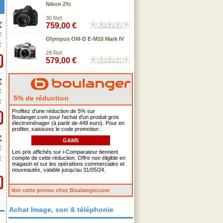
Nikon Zfc
30 Ref.
€
759,00 €
€
Olympus OM-D E-M10 Mark IV
€
28 Ref.
579,00 €
€
€
5% de réduction
€
Profitez d'une réduction de 5% sur
Boulanger.com pour l'achat d'un produit gros
électroménager (à partir de 449 euro). Pour en
profiter, saisissez le code promotion :
€
GAM5
€
Les prix affichés sur i-Comparateur tiennent
compte de cette réduction. Offre non éligible en
€
magasin et sur les opérations commerciales et
nouveautés, valable jusqu'au 31/05/24.
Voir cette promo chez Boulanger.com
Achat Image, son & téléphonie