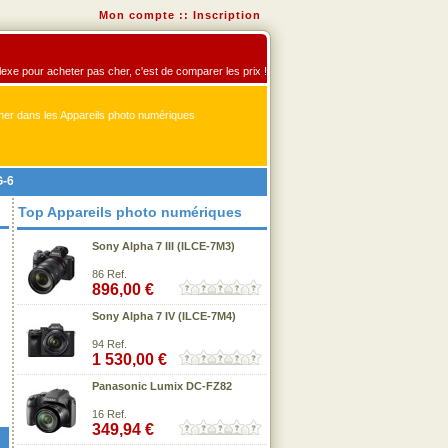
Mon compte
::
Inscription
flexe pour acheter pas cher, c'est de comparer les prix !
er dans les Appareils photo numériques
G-6
Top Appareils photo numériques
Sony Alpha 7 III (ILCE-7M3)
86 Ref.
896,00 €
Sony Alpha 7 IV (ILCE-7M4)
94 Ref.
1 530,00 €
Panasonic Lumix DC-FZ82
16 Ref.
349,94 €