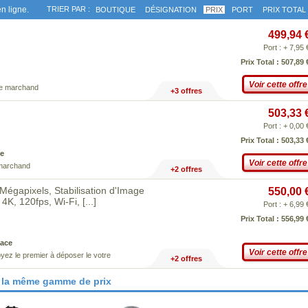
n ligne.
TRIER PAR :
BOUTIQUE
DÉSIGNATION
PRIX
PORT
PRIX TOTAL
499,94 
Port : + 7,95 
Prix Total : 507,89 
Voir cette offre
ce marchand
+3 offres
503,33 
Port : + 0,00 
Prix Total : 503,33 
e
Voir cette offre
 marchand
+2 offres
égapixels, Stabilisation d'Image
550,00 
4K, 120fps, Wi-Fi,
[...]
Port : + 6,99 
Prix Total : 556,99 
ace
Voir cette offre
yez le premier à déposer le votre
+2 offres
 la même gamme de prix