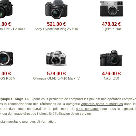
,80 €
521,00 €
478,82 €
mix DMC-FZ1000
Sony CyberShot Vlog ZV-E10
Fujifilm X-Half
,00 €
579,00 €
476,00 €
EOS R50 V
Olympus OM-D E-M10 Mark IV
Nikon Z50
lympus Tough TG-6
pour vous permettre de comparer les prix est une opération complexe
ans la reconnaissance des références de la catégorie
Appareils photo numériques
dans le
 erreur dans cette comparaison de prix, merci de
nous contacter
pour nous le signaler. i
ut dommage direct ou indirect lié à l'utilisation de ce service.
le site marchand pour plus d'information.