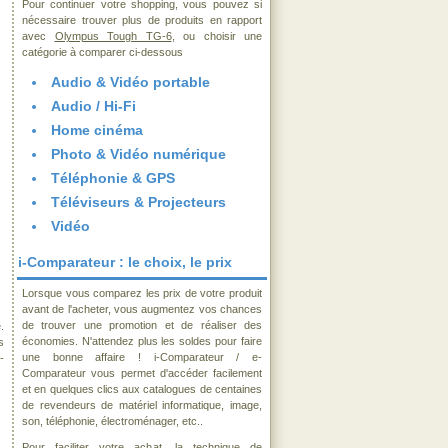
Pour continuer votre shopping, vous pouvez si
nécessaire trouver plus de produits en rapport
avec
Olympus Tough TG-6
, ou choisir une
catégorie à comparer ci-dessous
Audio & Vidéo portable
Audio / Hi-Fi
Home cinéma
Photo & Vidéo numérique
Téléphonie & GPS
Téléviseurs & Projecteurs
Vidéo
i-Comparateur : le choix, le prix
Lorsque vous comparez les prix de votre produit
avant de l'acheter, vous augmentez vos chances
de trouver une promotion et de réaliser des
.
économies. N'attendez plus les soldes pour faire
s
une bonne affaire ! i-Comparateur / e-
-
Comparateur vous permet d'accéder facilement
et en quelques clics aux catalogues de centaines
de revendeurs de matériel informatique, image,
son, téléphonie, électroménager, etc..
Pour faciliter votre achat, la technique de