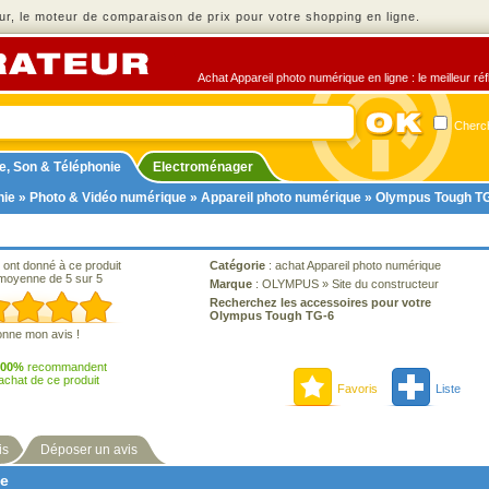
r, le moteur de comparaison de prix pour votre shopping en ligne.
Achat Appareil photo numérique en ligne : le meilleur ré
Cherch
e, Son & Téléphonie
Electroménager
nie
»
Photo & Vidéo numérique
»
Appareil photo numérique
» Olympus Tough T
 ont donné à ce produit
Catégorie
:
achat Appareil photo numérique
moyenne de 5 sur 5
Marque
:
OLYMPUS
»
Site du constructeur
Recherchez les accessoires pour votre
Olympus Tough TG-6
onne mon avis !
100%
recommandent
'achat de ce produit
Favoris
Liste
is
Déposer un avis
ne