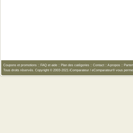
Coupons et promotions
::
FAQ et aide
::
Plan des catégories
::
Contact
::
A propos
::
Parten
Tous droits réservés. Copyright © 2003-2021 iComparateur / eComparateur® vous perme