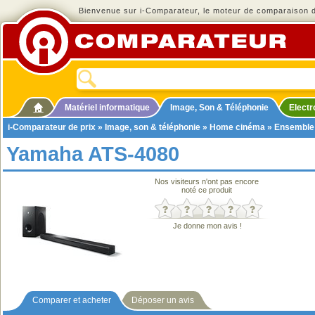
Bienvenue sur i-Comparateur, le moteur de comparaison de
Matériel informatique
Image, Son & Téléphonie
Elect
i-Comparateur de prix
»
Image, son & téléphonie
»
Home cinéma
»
Ensemble
Yamaha ATS-4080
Nos visiteurs n'ont pas encore
noté ce produit
Je donne mon avis !
Comparer et acheter
Déposer un avis