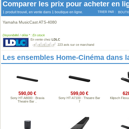
Comparer les prix pour acheter en li
1 produit trouvé, en vente dans 1 boutique en ligne.
TRIER PAR :
BOUTI
Yamaha MusicCast ATS-4080
Disponibilité / délai * : En stock
En vente chez
LDLC
223 avis sur ce marchand
Les ensembles Home-Cinéma dans l
590,00 €
599,00 €
62
Sony HT-A8000 - Bravia
Sony HT-A7100 - Theatre Bar
Klipsch Flex
Theatre Bar ..
7