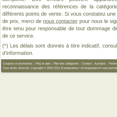
reconnaissance des références de la catégor
différents points de vente. Si vous constatez un
de prix, merci de
nous contacter
pour nous le sig
être tenu pour responsable de tout dommage direct
de ce service.
(*) Les délais sont donnés à titre indicatif, cons
d'information.
Coupons et promotions
::
FAQ et aide
::
Plan des catégories
::
Contact
::
A propos
::
Parten
Tous droits réservés. Copyright © 2003-2021 iComparateur / eComparateur® vous perme