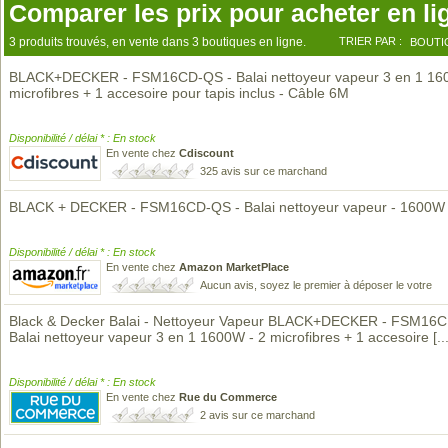
Comparer les prix pour acheter en li
3 produits trouvés, en vente dans 3 boutiques en ligne.
TRIER PAR :
BOUTI
BLACK+DECKER - FSM16CD-QS - Balai nettoyeur vapeur 3 en 1 16
microfibres + 1 accesoire pour tapis inclus - Câble 6M
Disponibilité / délai * : En stock
En vente chez
Cdiscount
325 avis sur ce marchand
BLACK + DECKER - FSM16CD-QS - Balai nettoyeur vapeur - 1600W
Disponibilité / délai * : En stock
En vente chez
Amazon MarketPlace
Aucun avis, soyez le premier à déposer le votre
Black & Decker Balai - Nettoyeur Vapeur BLACK+DECKER - FSM16C
Balai nettoyeur vapeur 3 en 1 1600W - 2 microfibres + 1 accesoire
[..
Disponibilité / délai * : En stock
En vente chez
Rue du Commerce
2 avis sur ce marchand