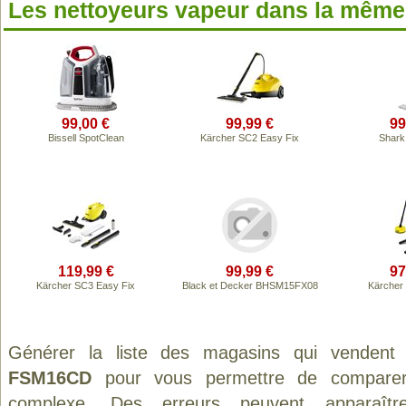
Les nettoyeurs vapeur dans la mêm
99,00 €
99,99 €
99
Bissell SpotClean
Kärcher SC2 Easy Fix
Shark
119,99 €
99,99 €
97
Kärcher SC3 Easy Fix
Black et Decker BHSM15FX08
Kärcher
Générer la liste des magasins qui vendent
FSM16CD
pour vous permettre de comparer 
complexe. Des erreurs peuvent apparaître