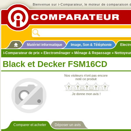
Bienvenue sur i-Comparateur, le moteur de comparaison de
Matériel informatique
Image, Son & Téléphonie
Elect
i-Comparateur de prix
»
Electroménager
»
Ménage & Repassage
»
Nettoyeu
Black et Decker FSM16CD
Nos visiteurs n'ont pas encore
noté ce produit
Je donne mon avis !
Comparer et acheter
Déposer un avis