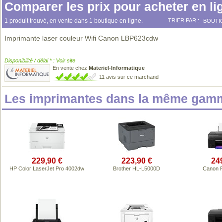
Comparer les prix pour acheter en li
1 produit trouvé, en vente dans 1 boutique en ligne.
TRIER PAR :
BOUTI
Imprimante laser couleur Wifi Canon LBP623cdw
Disponibilité / délai * : Voir site
En vente chez
Materiel-Informatique
11 avis sur ce marchand
Les imprimantes dans la même gamm
229,90 €
223,90 €
24
HP Color LaserJet Pro 4002dw
Brother HL-L5000D
Canon 