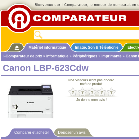
Bienvenue sur i-Comparateur, le moteur de comparaison de
Matériel informatique
Image, Son & Téléphonie
Elect
i-Comparateur de prix
»
Informatique
»
Périphériques
»
Imprimante
» Canon
Canon LBP-623Cdw
Nos visiteurs n'ont pas encore
noté ce produit
Je donne mon avis !
Comparer et acheter
Déposer un avis