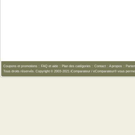
Coupons et promotions
::
FAQ et aide
::
Plan des catégories
::
Contact
::
A propos
::
Parten
Tous droits réservés. Copyright © 2003-2021 iComparateur / eComparateur® vous perme