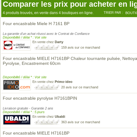
Comparer les prix pour acheter en li
4 produits trouvés, en vente dans 4 boutiques en ligne.
TRIER PAR :
BOUTI
Four encastrable Miele H 7161 BP
La garantie d'un achat réussi avec le Contrat de Confiance
Disponibilité / délai * : Voir site
En vente chez
Darty
159 avis sur ce marchand
Four encastrable MIELE H7161BP Chaleur tournante pulsée, Nettoy
Pyrolyse, Encastrement 60cm
Disponibilité / délai * : Voir site
En vente chez
Primo-ideo
20 avis sur ce marchand
Four encastrable pyrolyse H7161BPIN
Livraison gratuite - Garantie 2 ans
Disponibilité / délai * : 5 jours
En vente chez
Ubaldi
363 avis sur ce marchand
Four encastrable MIELE H7161BP