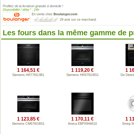
Profitez de la livraison gratuite à domicile !
Disponibilité / délai * : 24h
En vente chez
Boulanger.com
29 avis sur ce marchand
Les fours dans la même gamme de p
1 164,51 €
1 119,20 €
1 1
Siemens HR776G3B1
Siemens HR675GBS1
De Dietr
1 123,85 €
1 170,11 €
1 1
Siemens CM676GBS1
Amica EBPX946610
Smeg S