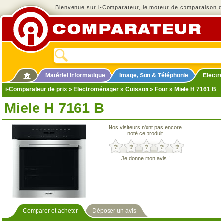
Bienvenue sur i-Comparateur, le moteur de comparaison de
Matériel informatique
Image, Son & Téléphonie
Elect
i-Comparateur de prix
»
Electroménager
»
Cuisson
»
Four
» Miele H 7161 B
Miele H 7161 B
Nos visiteurs n'ont pas encore
noté ce produit
Je donne mon avis !
Comparer et acheter
Déposer un avis