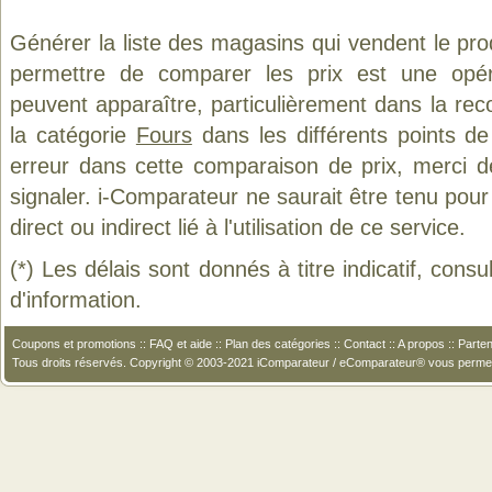
Générer la liste des magasins qui vendent le pro
permettre de comparer les prix est une opér
peuvent apparaître, particulièrement dans la re
la catégorie
Fours
dans les différents points d
erreur dans cette comparaison de prix, merci 
signaler. i-Comparateur ne saurait être tenu po
direct ou indirect lié à l'utilisation de ce service.
(*) Les délais sont donnés à titre indicatif, cons
d'information.
Coupons et promotions
::
FAQ et aide
::
Plan des catégories
::
Contact
::
A propos
::
Parten
Tous droits réservés. Copyright © 2003-2021 iComparateur / eComparateur® vous perme