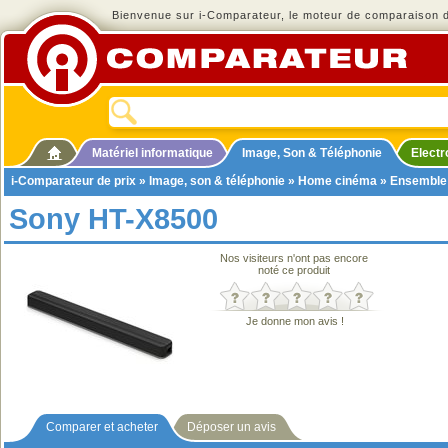
Bienvenue sur i-Comparateur, le moteur de comparaison de
Matériel informatique
Image, Son & Téléphonie
Elect
i-Comparateur de prix
»
Image, son & téléphonie
»
Home cinéma
»
Ensemble
Sony HT-X8500
Nos visiteurs n'ont pas encore
noté ce produit
Je donne mon avis !
Comparer et acheter
Déposer un avis