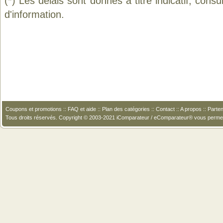
(*) Les délais sont donnés à titre indicatif, cons
d'information.
Coupons et promotions
::
FAQ et aide
::
Plan des catégories
::
Contact
::
A propos
::
Parten
Tous droits réservés. Copyright © 2003-2021 iComparateur / eComparateur® vous perme