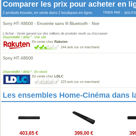
Comparer les prix pour acheter en li
2 produits trouvés, en vente dans 2 boutiques en ligne.
TRIER PAR :
BOUTI
Sony HT-X8500 - Enceinte sans fil Bluetooth - Noir
L'Achat - Vente garanti sur des millions de produits neufs ou d'occasion
Disponibilité / délai * : Voir site
En vente chez
Rakuten
244 avis sur ce marchand
Sony HT-X8500
Disponibilité / délai * : En stock
En vente chez
LDLC
223 avis sur ce marchand
Les ensembles Home-Cinéma dans l
403,65 €
399,00 €
39