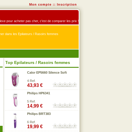
Mon compte
::
Inscription
flexe pour acheter pas cher, c'est de comparer les prix !
er dans les Epilateurs / Rasoirs femmes
Top Epilateurs / Rasoirs femmes
Calor EP5660 Silence Soft
4 Ref.
43,93 €
Philips HP6341
5 Ref.
14,99 €
Philips BRT383
6 Ref.
19,99 €