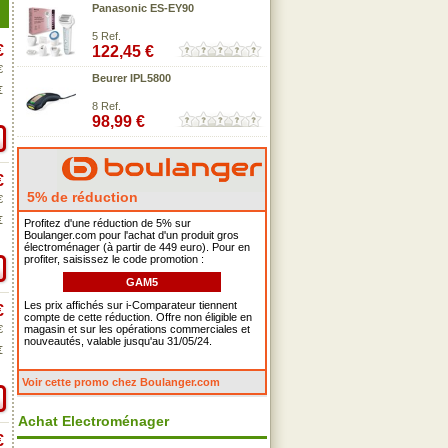
Panasonic ES-EY90
5 Ref.
€
122,45 €
€
Beurer IPL5800
€
8 Ref.
98,99 €
€
5% de réduction
€
€
Profitez d'une réduction de 5% sur
Boulanger.com pour l'achat d'un produit gros
électroménager (à partir de 449 euro). Pour en
profiter, saisissez le code promotion :
GAM5
Les prix affichés sur i-Comparateur tiennent
€
compte de cette réduction. Offre non éligible en
€
magasin et sur les opérations commerciales et
nouveautés, valable jusqu'au 31/05/24.
€
Voir cette promo chez Boulanger.com
Achat Electroménager
€