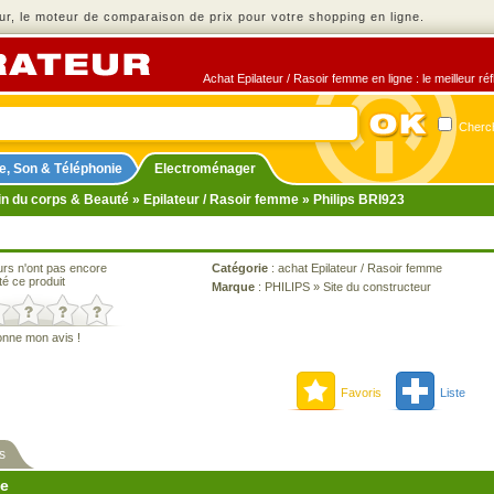
r, le moteur de comparaison de prix pour votre shopping en ligne.
Achat Epilateur / Rasoir femme en ligne : le meilleur ré
Cherch
e, Son & Téléphonie
Electroménager
in du corps & Beauté
»
Epilateur / Rasoir femme
» Philips BRI923
urs n'ont pas encore
Catégorie
:
achat Epilateur / Rasoir femme
té ce produit
Marque
:
PHILIPS
»
Site du constructeur
onne mon avis !
Favoris
Liste
s
ne