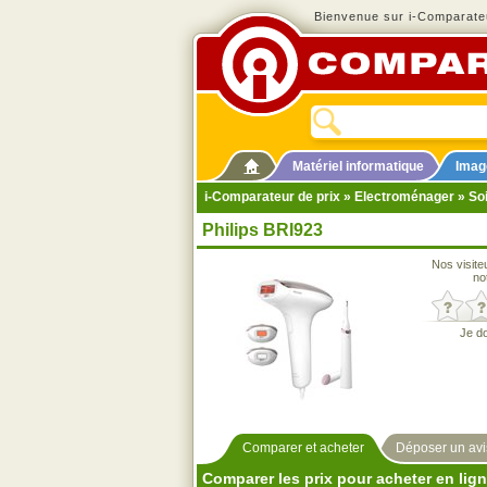
Bienvenue sur i-Comparateu
Matériel informatique
Imag
i-Comparateur de prix
»
Electroménager
»
So
Philips BRI923
Nos visite
no
Je d
Comparer et acheter
Déposer un avi
Comparer les prix pour acheter en lig