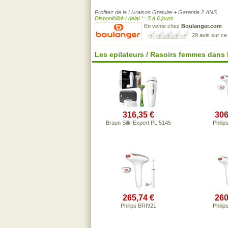
Profitez de la Livraison Gratuite + Garantie 2 ANS
Disponibilité / délai * : 5 à 6 jours
En vente chez
Boulanger.com
29 avis sur c
Les epilateurs / Rasoirs femmes dans
316,35 €
306
Braun Silk-Expert PL 5145
Philip
265,74 €
260
Philips BRI921
Philip