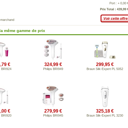
Port : + 0,00 
Prix Total : 439,99 
Voir cette offre
e marchand
 la même gamme de prix
,79 €
324,99 €
299,95 €
s BRI924
Philips BRI949
Braun Silk-Expert PL 5052
,00 €
279,99 €
325,18 €
s BRI920
Philips BRI945
Braun Silk-Expert PL 3230