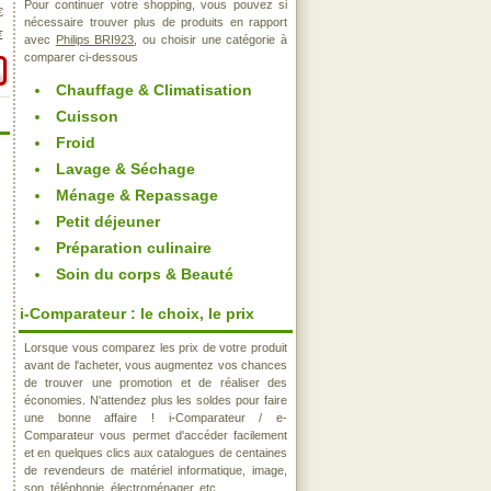
Pour continuer votre shopping, vous pouvez si
€
nécessaire trouver plus de produits en rapport
€
avec
Philips BRI923
, ou choisir une catégorie à
comparer ci-dessous
Chauffage & Climatisation
Cuisson
Froid
Lavage & Séchage
Ménage & Repassage
Petit déjeuner
Préparation culinaire
Soin du corps & Beauté
i-Comparateur : le choix, le prix
Lorsque vous comparez les prix de votre produit
avant de l'acheter, vous augmentez vos chances
de trouver une promotion et de réaliser des
économies. N'attendez plus les soldes pour faire
une bonne affaire ! i-Comparateur / e-
Comparateur vous permet d'accéder facilement
et en quelques clics aux catalogues de centaines
de revendeurs de matériel informatique, image,
son, téléphonie, électroménager, etc..