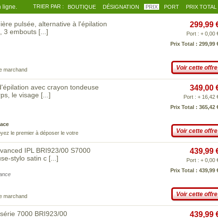
 ligne.
TRIER PAR :
BOUTIQUE
DÉSIGNATION
PRIX
PORT
PRIX TOTAL
ère pulsée, alternative à l'épilation
299,99 
t, 3 embouts
[...]
Port : + 0,00 
Prix Total : 299,99 
Voir cette offre
ce marchand
 d'épilation avec crayon tondeuse
349,00 
rps, le visage
[...]
Port : + 16,42 
Prix Total : 365,42 
ace
Voir cette offre
yez le premier à déposer le votre
 Advanced IPL BRI923/00 S7000
439,99 
se-stylo satin c
[...]
Port : + 0,00 
Prix Total : 439,99 
iance
Voir cette offre
ce marchand
 série 7000 BRI923/00
439,99 