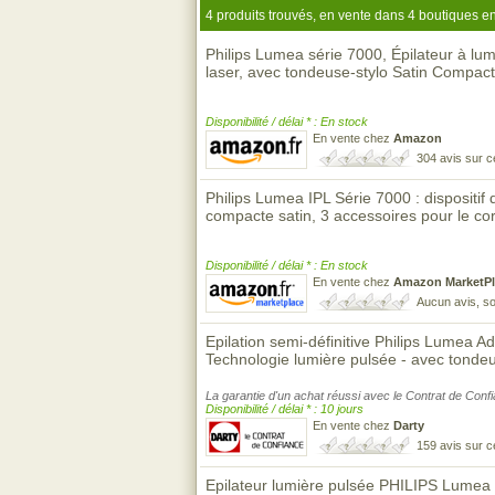
4 produits trouvés, en vente dans 4 boutiques en
Philips Lumea série 7000, Épilateur à lumi
laser, avec tondeuse-stylo Satin Compac
Disponibilité / délai * : En stock
En vente chez
Amazon
304 avis sur 
Philips Lumea IPL Série 7000 : dispositif
compacte satin, 3 accessoires pour le co
Disponibilité / délai * : En stock
En vente chez
Amazon MarketPl
Aucun avis, so
Epilation semi-définitive Philips Lumea
Technologie lumière pulsée - avec tondeu
La garantie d'un achat réussi avec le Contrat de Conf
Disponibilité / délai * : 10 jours
En vente chez
Darty
159 avis sur 
Epilateur lumière pulsée PHILIPS Lumea