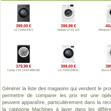
399,00 €
399,98 €
40
LG F94N14SLS
Vedette LFVQ 104
Whirlpool
379,99 €
399,00 €
39
Candy CSS 1410TWMCBE
LG F94N15WHS
Bosch 
Générer la liste des magasins qui vendent le pro
permettre de comparer les prix est une opér
peuvent apparaître, particulièrement dans la re
la catégorie
Machines à laver
dans les différ