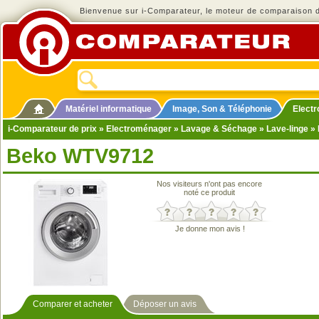
Bienvenue sur i-Comparateur, le moteur de comparaison de
Matériel informatique
Image, Son & Téléphonie
Elect
i-Comparateur de prix
»
Electroménager
»
Lavage & Séchage
»
Lave-linge
» 
Beko WTV9712
Nos visiteurs n'ont pas encore
noté ce produit
Je donne mon avis !
Comparer et acheter
Déposer un avis