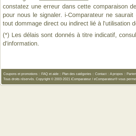
constatez une erreur dans cette comparaison de
pour nous le signaler. i-Comparateur ne saurait
tout dommage direct ou indirect lié à l'utilisation 
(*) Les délais sont donnés à titre indicatif, cons
d'information.
Coupons et promotions
::
FAQ et aide
::
Plan des catégories
::
Contact
::
A propos
::
Parten
Tous droits réservés. Copyright © 2003-2021 iComparateur / eComparateur® vous perme