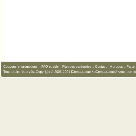
Coupons et promotions
::
FAQ et aide
::
Plan des catégories
::
Contact
::
A propos
::
Parten
Tous droits réservés. Copyright © 2003-2021 iComparateur / eComparateur® vous perme