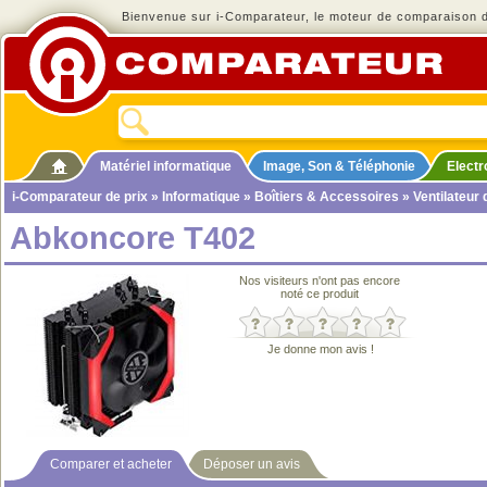
Bienvenue sur i-Comparateur, le moteur de comparaison de
Matériel informatique
Image, Son & Téléphonie
Elect
i-Comparateur de prix
»
Informatique
»
Boîtiers & Accessoires
»
Ventilateur
Abkoncore T402
Nos visiteurs n'ont pas encore
noté ce produit
Je donne mon avis !
Comparer et acheter
Déposer un avis