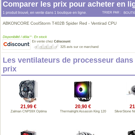
Comparer les prix pour acheter en li
1 produit trouvé, en vente dans 1 boutique en ligne.
TRIER PAR :
BOUTI
ABKONCORE CoolStorm T402B Spider Red - Ventirad CPU
Disponibilité / délai * : En stock
En vente chez
Cdiscount
325 avis sur ce marchand
Les ventilateurs de processeur dan
prix
21,99 €
20,90 €
21
Zalman CNPS9X Optima
Thermalright Assassin King 120
SilverStone 