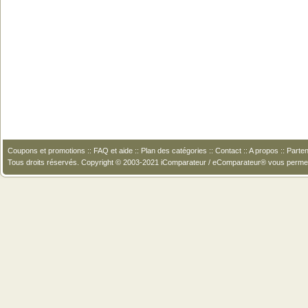
Coupons et promotions
::
FAQ et aide
::
Plan des catégories
::
Contact
::
A propos
::
Parten
Tous droits réservés. Copyright © 2003-2021 iComparateur / eComparateur® vous perme