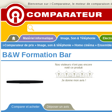
Bienvenue sur i-Comparateur, le moteur de comparaison de
Matériel informatique
Image, Son & Téléphonie
Elect
i-Comparateur de prix
»
Image, son & téléphonie
»
Home cinéma
»
Ensemble
B&W Formation Bar
Nos visiteurs n'ont pas encore
noté ce produit
Je donne mon avis !
Comparer et acheter
Déposer un avis