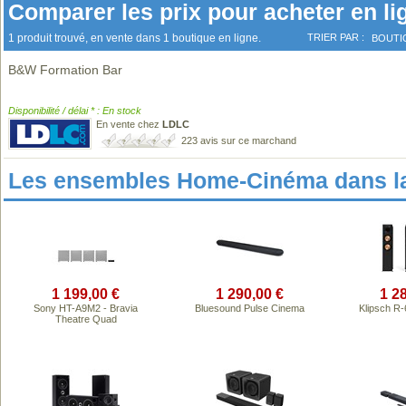
Comparer les prix pour acheter en li
1 produit trouvé, en vente dans 1 boutique en ligne.
TRIER PAR :
BOUTI
B&W Formation Bar
Disponibilité / délai * : En stock
En vente chez
LDLC
223 avis sur ce marchand
Les ensembles Home-Cinéma dans l
1 199,00 €
1 290,00 €
1 2
Sony HT-A9M2 - Bravia
Bluesound Pulse Cinema
Klipsch R
Theatre Quad