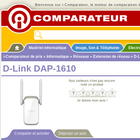
Bienvenue sur i-Comparateur, le moteur de comparaison de
Matériel informatique
Image, Son & Téléphonie
Elect
i-Comparateur de prix
»
Informatique
»
Réseaux
»
Extension de réseau
» D-L
D-Link DAP-1610
Nos visiteurs n'ont pas encore
noté ce produit
Je donne mon avis !
Comparer et acheter
Déposer un avis