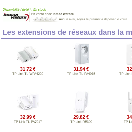
Disponibilité / délai * : En stock
En vente chez
inmac wstore
Aucun avis, soyez le premier à déposer le votre
Les extensions de réseaux dans la
31,72 €
31,94 €
32
TP-Link TL-WPA4220
TP-Link TL-PA4015
TP-Link
32,99 €
29,82 €
34
TP-Link TL-PA7017
TP-Link RE300
TP-Li