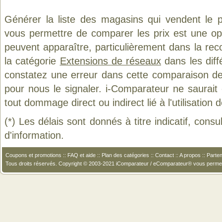
Générer la liste des magasins qui vendent le 
vous permettre de comparer les prix est une op
peuvent apparaître, particulièrement dans la re
la catégorie
Extensions de réseaux
dans les diff
constatez une erreur dans cette comparaison de
pour nous le signaler. i-Comparateur ne saurait
tout dommage direct ou indirect lié à l'utilisation 
(*) Les délais sont donnés à titre indicatif, cons
d'information.
Coupons et promotions
::
FAQ et aide
::
Plan des catégories
::
Contact
::
A propos
::
Parten
Tous droits réservés. Copyright © 2003-2021 iComparateur / eComparateur® vous perme