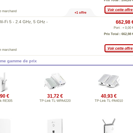
Prix Total : 206,89 
Voir cette offre
ce marchand
+1 offre
Wi-Fi 5 - 2.4 GHz, 5 GHz -
662,98 
Port : + 0,00 
Prix Total : 662,98 
Voir cette offre
ce marchand
ême gamme de prix
,90 €
31,72 €
40,93 €
nk RE305
TP-Link TL-WPA4220
TP-Link TL-PA4010