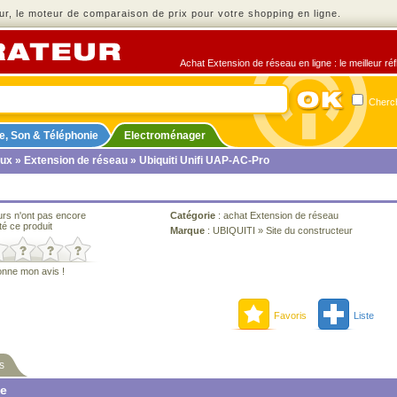
r, le moteur de comparaison de prix pour votre shopping en ligne.
Achat Extension de réseau en ligne : le meilleur ré
Cherch
e, Son & Téléphonie
Electroménager
ux
»
Extension de réseau
» Ubiquiti Unifi UAP-AC-Pro
urs n'ont pas encore
Catégorie
:
achat Extension de réseau
té ce produit
Marque
:
UBIQUITI
»
Site du constructeur
onne mon avis !
Favoris
Liste
s
ne