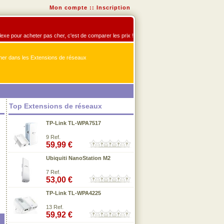
Mon compte
::
Inscription
flexe pour acheter pas cher, c'est de comparer les prix !
er dans les Extensions de réseaux
Top Extensions de réseaux
TP-Link TL-WPA7517
9 Ref.
59,99 €
Ubiquiti NanoStation M2
7 Ref.
53,00 €
TP-Link TL-WPA4225
13 Ref.
59,92 €