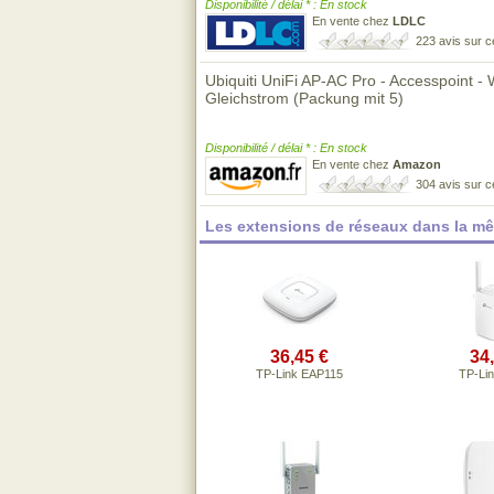
Disponibilité / délai * : En stock
En vente chez
LDLC
223 avis sur 
Ubiquiti UniFi AP-AC Pro - Accesspoint - 
Gleichstrom (Packung mit 5)
Disponibilité / délai * : En stock
En vente chez
Amazon
304 avis sur 
Les extensions de réseaux dans la m
36,45 €
34
TP-Link EAP115
TP-Li