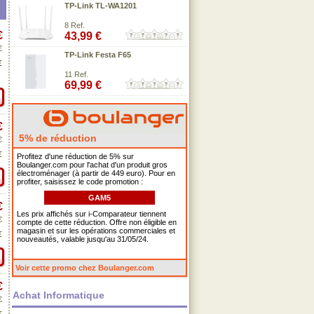
TP-Link TL-WA1201
8 Ref.
€
43,99 €
€
TP-Link Festa F65
€
11 Ref.
69,99 €
€
5% de réduction
€
€
Profitez d'une réduction de 5% sur
Boulanger.com pour l'achat d'un produit gros
électroménager (à partir de 449 euro). Pour en
profiter, saisissez le code promotion :
GAM5
€
Les prix affichés sur i-Comparateur tiennent
€
compte de cette réduction. Offre non éligible en
magasin et sur les opérations commerciales et
€
nouveautés, valable jusqu'au 31/05/24.
Voir cette promo chez Boulanger.com
€
Achat Informatique
€