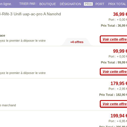
n ligne.
TRIER PAR :
BOUTIQUE
DÉSIGNATION
PRIX
PORT
PRIX TOTAL
-Rifit-3 Unifi uap-ac-pro A Nanohd
36,99 
Port : + 0,00 
Prix Total : 36,99 
ace
Voir cette offre
yez le premier à déposer le votre
+4 offres
99,99 
Port : + 0,00 
Prix Total : 99,99 
Voir cette offre
yez le premier à déposer le votre
179,95 
Port : + 2,95 
Prix Total : 182,90 
Voir cette offre
ce marchand
199,94 
Port : + 6,95 