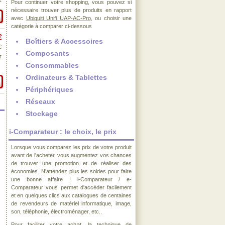
€
Pour continuer votre shopping, vous pouvez si
nécessaire trouver plus de produits en rapport
avec
Ubiquiti Unifi UAP-AC-Pro
, ou choisir une
catégorie à comparer ci-dessous
€
Boîtiers & Accessoires
€
Composants
€
Consommables
Ordinateurs & Tablettes
Périphériques
Réseaux
Stockage
i-Comparateur : le choix, le prix
Lorsque vous comparez les prix de votre produit
avant de l'acheter, vous augmentez vos chances
de trouver une promotion et de réaliser des
économies. N'attendez plus les soldes pour faire
une bonne affaire ! i-Comparateur / e-
Comparateur vous permet d'accéder facilement
et en quelques clics aux catalogues de centaines
de revendeurs de matériel informatique, image,
son, téléphonie, électroménager, etc..
Pour faciliter votre achat, la technique de