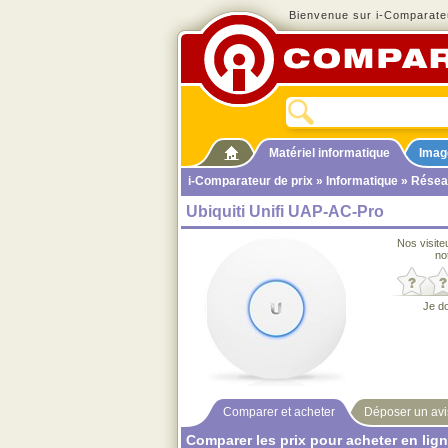
Bienvenue sur i-Comparateu
Matériel informatique
Imag
i-Comparateur de prix
»
Informatique
»
Résea
Ubiquiti Unifi UAP-AC-Pro
Nos visite
no
Je d
Comparer et acheter
Déposer un avi
Comparer les prix pour acheter en lig