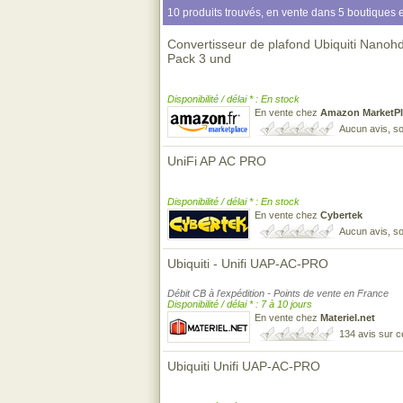
10 produits trouvés, en vente dans 5 boutiques e
Convertisseur de plafond Ubiquiti Nanohd
Pack 3 und
Disponibilité / délai * : En stock
En vente chez
Amazon MarketPl
Aucun avis, so
UniFi AP AC PRO
Disponibilité / délai * : En stock
En vente chez
Cybertek
Aucun avis, so
Ubiquiti - Unifi UAP-AC-PRO
Débit CB à l'expédition - Points de vente en France
Disponibilité / délai * : 7 à 10 jours
En vente chez
Materiel.net
134 avis sur 
Ubiquiti Unifi UAP-AC-PRO