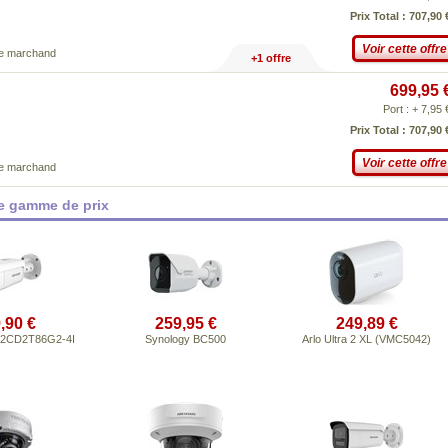
Prix Total : 707,90 
Voir cette offre
ce marchand
+1 offre
699,95 
Port : + 7,95 
Prix Total : 707,90 
Voir cette offre
ce marchand
e gamme de prix
,90 €
259,95 €
249,89 €
S-2CD2T86G2-4I
Synology BC500
Arlo Ultra 2 XL (VMC5042)