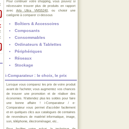
Pour continuer votre shopping, vous pouvez si
€
nécessaire trouver plus de produits en rapport
avec
Arlo Ultra VMS5240
, ou choisir une
catégorie à comparer ci-dessous
Boîtiers & Accessoires
€
Composants
€
Consommables
€
Ordinateurs & Tablettes
Périphériques
Réseaux
Stockage
i-Comparateur : le choix, le prix
Lorsque vous comparez les prix de votre produit
avant de l'acheter, vous augmentez vos chances
de trouver une promotion et de réaliser des
économies. N'attendez plus les soldes pour faire
une bonne affaire ! i-Comparateur / e-
Comparateur vous permet d'accéder facilement
et en quelques clics aux catalogues de centaines
de revendeurs de matériel informatique, image,
son, téléphonie, électroménager, etc..
Pour faciliter votre achat, la technique de