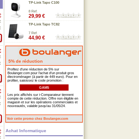
TP-Link Tapo C100
8 Ref.
€
29,99 €
€
TP-Link Tapo TC82
€
7 Ref.
44,90 €
€
€
5% de réduction
€
Profitez d'une réduction de 5% sur
Boulanger.com pour l'achat d'un produit gros
électroménager (à partir de 449 euro). Pour en
profiter, saisissez le code promotion :
GAM5
€
Les prix affichés sur i-Comparateur tiennent
€
compte de cette réduction. Offre non éligible en
magasin et sur les opérations commerciales et
€
nouveautés, valable jusqu'au 31/05/24.
Voir cette promo chez Boulanger.com
Achat Informatique
€
€