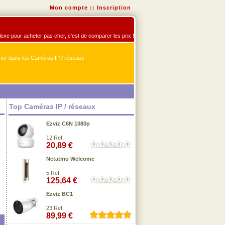
Mon compte
::
Inscription
flexe pour acheter pas cher, c'est de comparer les prix !
er dans les Caméras IP / réseaux
Top Caméras IP / réseaux
Ezviz C6N 1080p
12 Ref.
20,89 €
Netatmo Welcome
5 Ref.
125,64 €
Ezviz BC1
23 Ref.
89,99 €