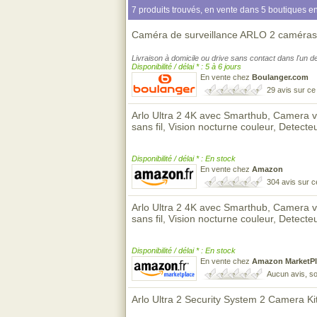
7 produits trouvés, en vente dans 5 boutiques en
Caméra de surveillance ARLO 2 caméras 
Livraison à domicile ou drive sans contact dans l'un
Disponibilité / délai * : 5 à 6 jours
En vente chez
Boulanger.com
29 avis sur c
Arlo Ultra 2 4K avec Smarthub, Camera vi
sans fil, Vision nocturne couleur, Detec
Disponibilité / délai * : En stock
En vente chez
Amazon
304 avis sur 
Arlo Ultra 2 4K avec Smarthub, Camera vi
sans fil, Vision nocturne couleur, Detec
Disponibilité / délai * : En stock
En vente chez
Amazon MarketPl
Aucun avis, so
Arlo Ultra 2 Security System 2 Camera K