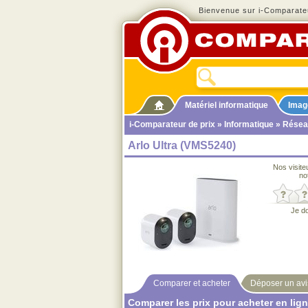
Bienvenue sur i-Comparateu
Matériel informatique
Imag
i-Comparateur de prix
»
Informatique
»
Résea
Arlo Ultra (VMS5240)
Nos visite
no
Je d
Comparer et acheter
Déposer un avi
Comparer les prix pour acheter en lig