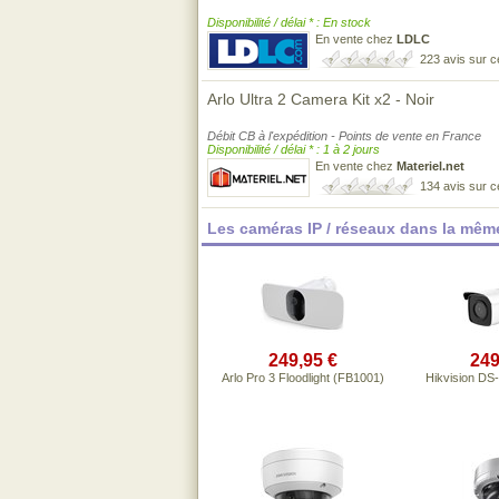
Disponibilité / délai * : En stock
En vente chez
LDLC
223 avis sur 
Arlo Ultra 2 Camera Kit x2 - Noir
Débit CB à l'expédition - Points de vente en France
Disponibilité / délai * : 1 à 2 jours
En vente chez
Materiel.net
134 avis sur 
Les caméras IP / réseaux dans la mêm
249,95 €
249
Arlo Pro 3 Floodlight (FB1001)
Hikvision D