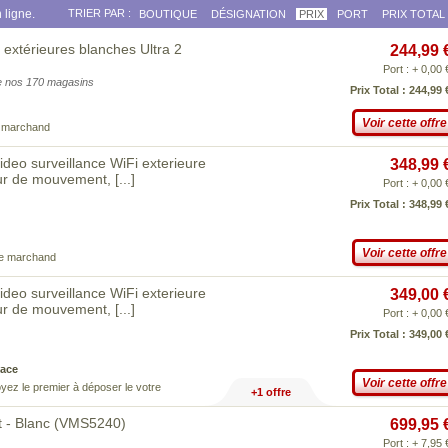
 ligne.
TRIER PAR :
BOUTIQUE
DÉSIGNATION
PRIX
PORT
PRIX TOTAL
extérieures blanches Ultra 2
244,99 
Port : + 0,00 
 de nos 170 magasins
Prix Total : 244,99 
Voir cette offre
e marchand
deo surveillance WiFi exterieure
348,99 
teur de mouvement,
[...]
Port : + 0,00 
Prix Total : 348,99 
Voir cette offre
ce marchand
deo surveillance WiFi exterieure
349,00 
teur de mouvement,
[...]
Port : + 0,00 
Prix Total : 349,00 
ace
Voir cette offre
yez le premier à déposer le votre
+1 offre
it - Blanc (VMS5240)
699,95 
Port : + 7,95 