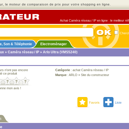
r, le moteur de comparaison de prix pour votre shopping en ligne.
Achat Caméra réseau / IP en ligne : le meilleur ré
Cherch
e, Son & Téléphonie
Electroménager
ux
»
Caméra réseau / IP
» Arlo Ultra (VMS5240)
urs n'ont pas encore
Catégorie
:
achat Caméra réseau / IP
té ce produit
Marque
:
ARLO
»
Site du constructeur
onne mon avis !
Favoris
Liste
s
ne