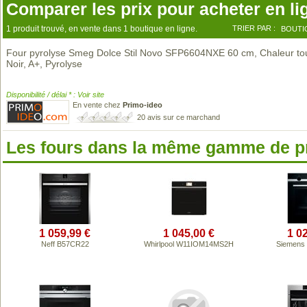
Comparer les prix pour acheter en li
1 produit trouvé, en vente dans 1 boutique en ligne.
TRIER PAR :
BOUTI
Four pyrolyse Smeg Dolce Stil Novo SFP6604NXE 60 cm, Chaleur to
Noir, A+, Pyrolyse
Disponibilité / délai * : Voir site
En vente chez
Primo-ideo
20 avis sur ce marchand
Les fours dans la même gamme de p
1 059,99 €
1 045,00 €
1 0
Neff B57CR22
Whirlpool W11IOM14MS2H
Siemens