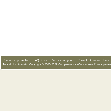
Coupons et promotions
::
FAQ et aide
::
Plan des catégories
::
Contact
::
A propos
::
Parten
Tous droits réservés. Copyright © 2003-2021 iComparateur / eComparateur® vous perme