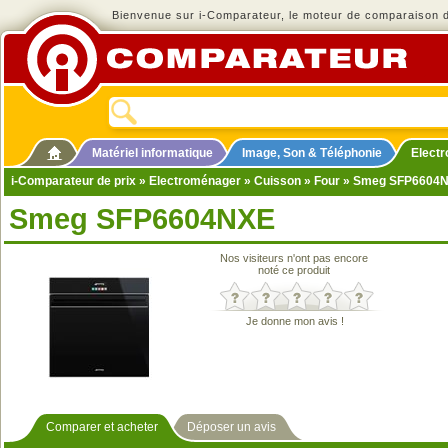
Bienvenue sur i-Comparateur, le moteur de comparaison de
Matériel informatique
Image, Son & Téléphonie
Elect
i-Comparateur de prix
»
Electroménager
»
Cuisson
»
Four
» Smeg SFP6604
Smeg SFP6604NXE
Nos visiteurs n'ont pas encore
noté ce produit
Je donne mon avis !
Comparer et acheter
Déposer un avis