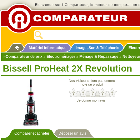
Bienvenue sur i-Comparateur, le moteur de comparaison de
Matériel informatique
Image, Son & Téléphonie
Elect
i-Comparateur de prix
»
Electroménager
»
Ménage & Repassage
»
Nettoyeu
Bissell ProHeat 2X Revolution
Nos visiteurs n'ont pas encore
noté ce produit
Je donne mon avis !
Comparer et acheter
Déposer un avis