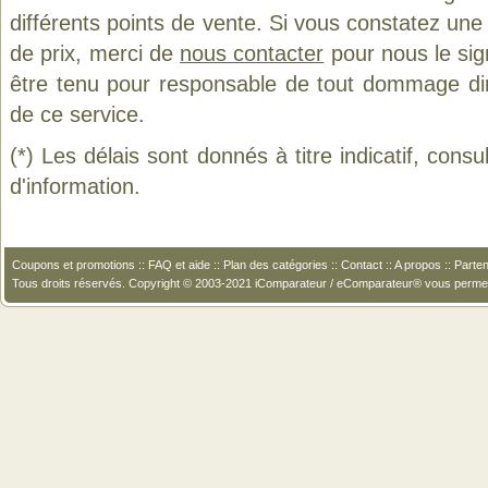
différents points de vente. Si vous constatez un
de prix, merci de
nous contacter
pour nous le sig
être tenu pour responsable de tout dommage direct
de ce service.
(*) Les délais sont donnés à titre indicatif, cons
d'information.
Coupons et promotions
::
FAQ et aide
::
Plan des catégories
::
Contact
::
A propos
::
Parten
Tous droits réservés. Copyright © 2003-2021 iComparateur / eComparateur® vous perme