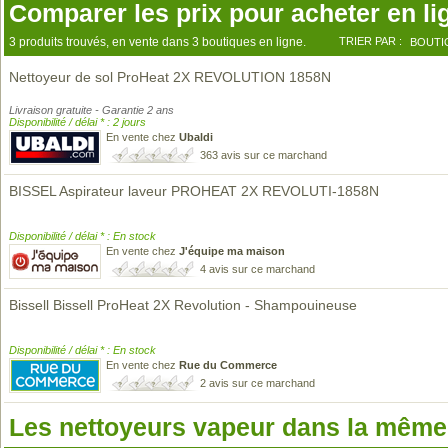
Comparer les prix pour acheter en li
3 produits trouvés, en vente dans 3 boutiques en ligne.
TRIER PAR :
BOUTI
Nettoyeur de sol ProHeat 2X REVOLUTION 1858N
Livraison gratuite - Garantie 2 ans
Disponibilité / délai * : 2 jours
En vente chez
Ubaldi
363 avis sur ce marchand
BISSEL Aspirateur laveur PROHEAT 2X REVOLUTI-1858N
Disponibilité / délai * : En stock
En vente chez
J'équipe ma maison
4 avis sur ce marchand
Bissell Bissell ProHeat 2X Revolution - Shampouineuse
Disponibilité / délai * : En stock
En vente chez
Rue du Commerce
2 avis sur ce marchand
Les nettoyeurs vapeur dans la mêm