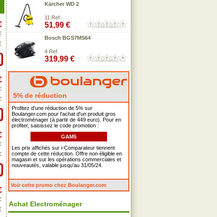
Kärcher WD 2
11 Ref.
€
51,99 €
€
Bosch BGS7MS64
€
4 Ref.
319,99 €
€
€
5% de réduction
€
Profitez d'une réduction de 5% sur
Boulanger.com pour l'achat d'un produit gros
électroménager (à partir de 449 euro). Pour en
profiter, saisissez le code promotion :
€
GAM5
€
Les prix affichés sur i-Comparateur tiennent
compte de cette réduction. Offre non éligible en
€
magasin et sur les opérations commerciales et
nouveautés, valable jusqu'au 31/05/24.
Voir cette promo chez Boulanger.com
€
€
Achat Electroménager
€