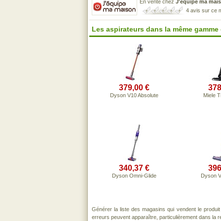
En vente chez
J'équipe ma mai
4 avis sur ce
Les aspirateurs dans la même gamme 
379,00 €
378
Dyson V10 Absolute
Miele T
340,37 €
396
Dyson Omni-Glide
Dyson V
Générer la liste des magasins qui vendent le produi
erreurs peuvent apparaître, particulièrement dans la