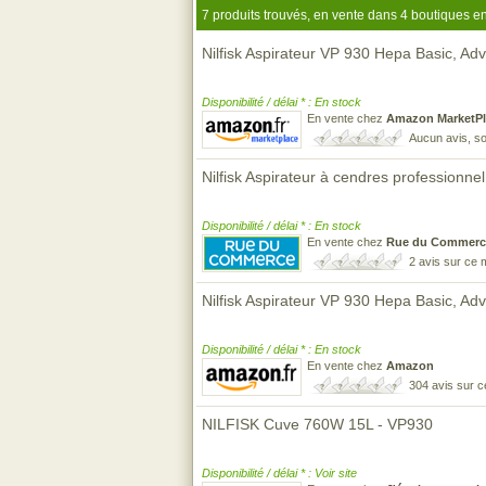
7 produits trouvés, en vente dans 4 boutiques en
Nilfisk Aspirateur VP 930 Hepa Basic, Ad
Disponibilité / délai * : En stock
En vente chez
Amazon MarketPl
Aucun avis, so
Nilfisk Aspirateur à cendres professionne
Disponibilité / délai * : En stock
En vente chez
Rue du Commerc
2 avis sur ce
Nilfisk Aspirateur VP 930 Hepa Basic, Ad
Disponibilité / délai * : En stock
En vente chez
Amazon
304 avis sur 
NILFISK Cuve 760W 15L - VP930
Disponibilité / délai * : Voir site