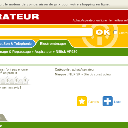
r, le moteur de comparaison de prix pour votre shopping en ligne.
Achat Aspirateur en ligne : le meilleur r
Cherch
e, Son & Téléphonie
Electroménager
nage & Repassage
»
Aspirateur
» Nilfisk VP930
urs n'ont pas encore
Catégorie
:
achat Aspirateur
té ce produit
Marque
:
NILFISK
»
Site du constructeur
onne mon avis !
Favoris
Liste
s
ne