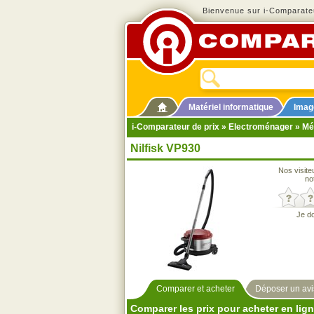
Bienvenue sur i-Comparateu
Matériel informatique
Imag
i-Comparateur de prix
»
Electroménager
»
Mé
Nilfisk VP930
Nos visite
no
Je d
Comparer et acheter
Déposer un avi
Comparer les prix pour acheter en lig