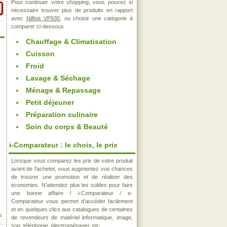
Pour continuer votre shopping, vous pouvez si
nécessaire trouver plus de produits en rapport
avec
Nilfisk VP930
, ou choisir une catégorie à
comparer ci-dessous
Chauffage & Climatisation
Cuisson
Froid
Lavage & Séchage
Ménage & Repassage
Petit déjeuner
Préparation culinaire
Soin du corps & Beauté
i-Comparateur : le choix, le prix
Lorsque vous comparez les prix de votre produit
avant de l'acheter, vous augmentez vos chances
de trouver une promotion et de réaliser des
économies. N'attendez plus les soldes pour faire
une bonne affaire ! i-Comparateur / e-
Comparateur vous permet d'accéder facilement
et en quelques clics aux catalogues de centaines
s
de revendeurs de matériel informatique, image,
.
son, téléphonie, électroménager, etc..