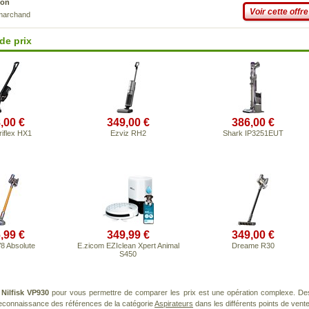
son
Voir cette offre
 marchand
de prix
,00 €
349,00 €
386,00 €
riflex HX1
Ezviz RH2
Shark IP3251EUT
,99 €
349,99 €
349,00 €
8 Absolute
E.zicom EZIclean Xpert Animal
Dreame R30
S450
t
Nilfisk VP930
pour vous permettre de comparer les prix est une opération complexe. De
 reconnaissance des références de la catégorie
Aspirateurs
dans les différents points de vente