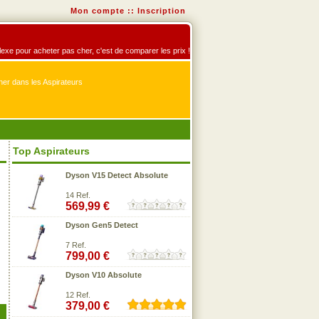
Mon compte
::
Inscription
éflexe pour acheter pas cher, c'est de comparer les prix !
er dans les Aspirateurs
Top Aspirateurs
Dyson V15 Detect Absolute
14 Ref.
569,99 €
Dyson Gen5 Detect
7 Ref.
799,00 €
Dyson V10 Absolute
12 Ref.
379,00 €