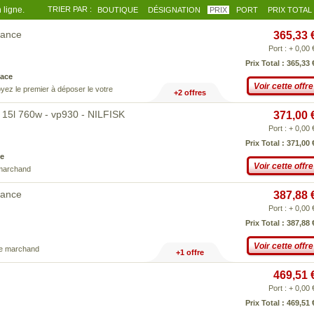
 ligne.
TRIER PAR :
BOUTIQUE
DÉSIGNATION
PRIX
PORT
PRIX TOTAL
vance
365,33 
Port : + 0,00 
Prix Total : 365,33 
ace
Voir cette offre
yez le premier à déposer le votre
+2 offres
l 15l 760w - vp930 - NILFISK
371,00 
Port : + 0,00 
Prix Total : 371,00 
e
Voir cette offre
 marchand
vance
387,88 
Port : + 0,00 
Prix Total : 387,88 
Voir cette offre
ce marchand
+1 offre
469,51 
Port : + 0,00 
Prix Total : 469,51 