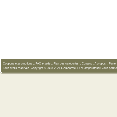
Coupons et promotions
::
FAQ et aide
::
Plan des catégories
::
Contact
::
A propos
::
Parten
Tous droits réservés. Copyright © 2003-2021 iComparateur / eComparateur® vous perme