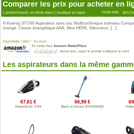
Comparer les prix pour acheter en li
1 produit trouvé, en vente dans 1 boutique en ligne.
TRIER PAR :
BOUTI
H.Koenig STC60 Aspirateur sans sac Multicyclonique traineau Comp
orange, Classe énergétique AAA, filtre HEPA, Silencieux,
[...]
Disponibilité / délai * : En stock
En vente chez
Amazon MarketPlace
Aucun avis, soyez le premier à déposer le votre
Les aspirateurs dans la même gamme
67,61 €
66,99 €
69
Rowenta AC 4769
Black et Decker BXVMS600E
Phili