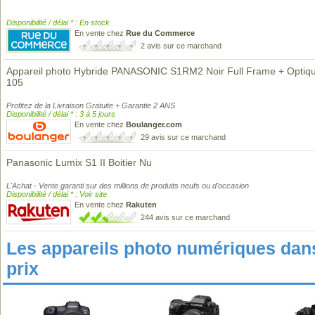
Disponibilité / délai * : En stock
En vente chez
Rue du Commerce
2 avis sur ce marchand
Appareil photo Hybride PANASONIC S1RM2 Noir Full Frame + Optiqu
105
Profitez de la Livraison Gratuite + Garantie 2 ANS
Disponibilité / délai * : 3 à 5 jours
En vente chez
Boulanger.com
29 avis sur ce marchand
Panasonic Lumix S1 II Boitier Nu
L'Achat - Vente garanti sur des millions de produits neufs ou d'occasion
Disponibilité / délai * : Voir site
En vente chez
Rakuten
244 avis sur ce marchand
Les appareils photo numériques da
prix