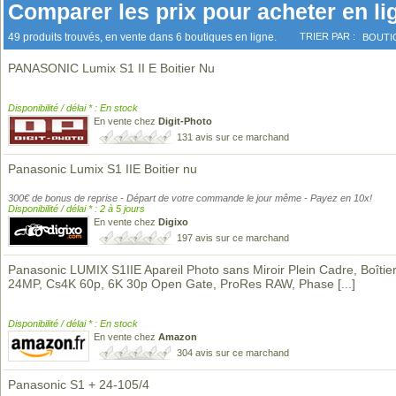
Comparer les prix pour acheter en li
49 produits trouvés, en vente dans 6 boutiques en ligne.
TRIER PAR :
BOUTI
PANASONIC Lumix S1 II E Boitier Nu
Disponibilité / délai * : En stock
En vente chez
Digit-Photo
131 avis sur ce marchand
Panasonic Lumix S1 IIE Boitier nu
300€ de bonus de reprise - Départ de votre commande le jour même - Payez en 10x!
Disponibilité / délai * : 2 à 5 jours
En vente chez
Digixo
197 avis sur ce marchand
Panasonic LUMIX S1IIE Apareil Photo sans Miroir Plein Cadre, Boîtier
24MP, Cs4K 60p, 6K 30p Open Gate, ProRes RAW, Phase
[...]
Disponibilité / délai * : En stock
En vente chez
Amazon
304 avis sur ce marchand
Panasonic S1 + 24-105/4