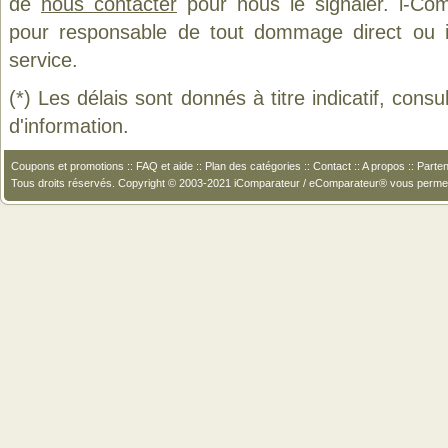
de
nous contacter
pour nous le signaler. i-Com
pour responsable de tout dommage direct ou indi
service.
(*) Les délais sont donnés à titre indicatif, cons
d'information.
Coupons et promotions
::
FAQ et aide
::
Plan des catégories
::
Contact
::
A propos
::
Parten
Tous droits réservés. Copyright © 2003-2021 iComparateur / eComparateur® vous perme