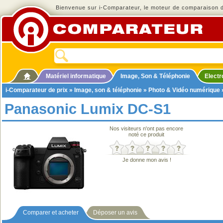
Bienvenue sur i-Comparateur, le moteur de comparaison de
Matériel informatique
Image, Son & Téléphonie
Elect
i-Comparateur de prix
»
Image, son & téléphonie
»
Photo & Vidéo numérique
Panasonic Lumix DC-S1
Nos visiteurs n'ont pas encore
noté ce produit
Je donne mon avis !
Comparer et acheter
Déposer un avis