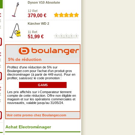
Dyson V10 Absolute
12 Ref.
€
379,00 €
€
Kärcher WD 2
€
11 Ref.
51,99 €
€
5% de réduction
€
€
Profitez d'une réduction de 5% sur
Boulanger.com pour l'achat d'un produit gros
électroménager (à partir de 449 euro). Pour en
profiter, saisissez le code promotion :
GAM5
€
Les prix affichés sur i-Comparateur tiennent
€
compte de cette réduction. Offre non éligible en
magasin et sur les opérations commerciales et
€
nouveautés, valable jusqu'au 31/05/24.
Voir cette promo chez Boulanger.com
Achat Electroménager