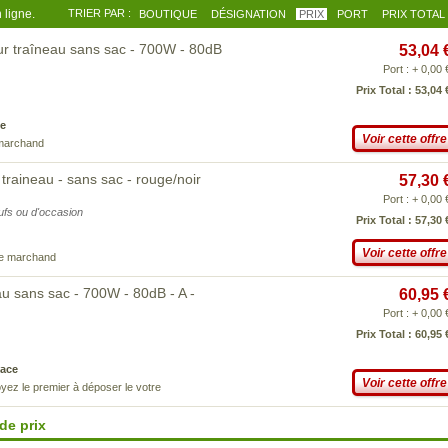
 ligne.
TRIER PAR :
BOUTIQUE
DÉSIGNATION
PRIX
PORT
PRIX TOTAL
 traîneau sans sac - 700W - 80dB
53,04 
Port : + 0,00 
Prix Total : 53,04 
e
Voir cette offre
 marchand
aineau - sans sac - rouge/noir
57,30 
Port : + 0,00 
eufs ou d'occasion
Prix Total : 57,30 
Voir cette offre
ce marchand
 sans sac - 700W - 80dB - A -
60,95 
Port : + 0,00 
Prix Total : 60,95 
ace
Voir cette offre
yez le premier à déposer le votre
de prix