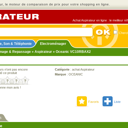
r, le moteur de comparaison de prix pour votre shopping en ligne.
Achat Aspirateur en ligne : le meilleur r
Cherch
e, Son & Téléphonie
Electroménager
nage & Repassage
»
Aspirateur
» Oceanic VC10RBAX2
urs n'ont pas encore
Catégorie
:
achat Aspirateur
té ce produit
Marque
:
OCEANIC
onne mon avis !
Favoris
Liste
s
ne