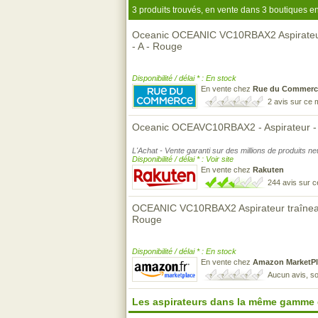
3 produits trouvés, en vente dans 3 boutiques en
Oceanic OCEANIC VC10RBAX2 Aspirateur
- A - Rouge
Disponibilité / délai * : En stock
En vente chez
Rue du Commerc
2 avis sur ce
Oceanic OCEAVC10RBAX2 - Aspirateur - tr
L'Achat - Vente garanti sur des millions de produits n
Disponibilité / délai * : Voir site
En vente chez
Rakuten
244 avis sur 
OCEANIC VC10RBAX2 Aspirateur traîneau
Rouge
Disponibilité / délai * : En stock
En vente chez
Amazon MarketPl
Aucun avis, so
Les aspirateurs dans la même gamme 