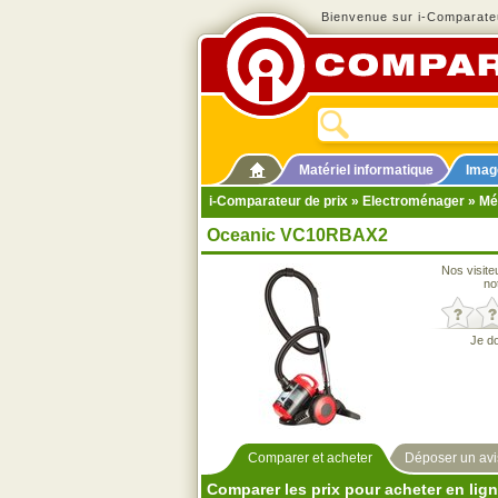
Bienvenue sur i-Comparateu
Matériel informatique
Imag
i-Comparateur de prix
»
Electroménager
»
Mé
Oceanic VC10RBAX2
Nos visite
no
Je d
Comparer et acheter
Déposer un avi
Comparer les prix pour acheter en lig