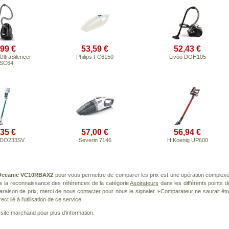
,99 €
53,59 €
52,43 €
UltraSilencer
Philips FC6150
Livoo DOH105
SC64
,35 €
57,00 €
56,94 €
DO233SV
Severin 7146
H.Koenig UP600
Oceanic VC10RBAX2
pour vous permettre de comparer les prix est une opération complexe
ns la reconnaissance des références de la catégorie
Aspirateurs
dans les différents points d
araison de prix, merci de
nous contacter
pour nous le signaler. i-Comparateur ne saurait êtr
 lié à l'utilisation de ce service.
le site marchand pour plus d'information.