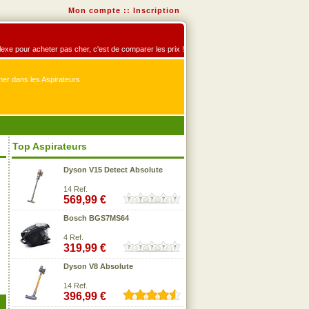
Mon compte
::
Inscription
éflexe pour acheter pas cher, c'est de comparer les prix !
er dans les Aspirateurs
Top Aspirateurs
Dyson V15 Detect Absolute
14 Ref.
569,99 €
Bosch BGS7MS64
4 Ref.
319,99 €
Dyson V8 Absolute
14 Ref.
396,99 €