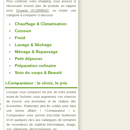
Pour continuer votre shopping, vous pouvez si
nécessaire trouver plus de produits en rapport
avec
Oceanic VC10RBAX2
, ou choisir une
catégorie à comparer ci-dessous
Chauffage & Climatisation
Cuisson
Froid
Lavage & Séchage
Ménage & Repassage
Petit déjeuner
Préparation culinaire
Soin du corps & Beauté
i-Comparateur : le choix, le prix
Lorsque vous comparez les prix de votre produit
avant de l'acheter, vous augmentez vos chances
.
de trouver une promotion et de réaliser des
e
économies. N'attendez plus les soldes pour faire
e
une bonne affaire ! i-Comparateur / e-
Comparateur vous permet d'accéder facilement
et en quelques clics aux catalogues de centaines
de revendeurs de matériel informatique, image,
son, téléphonie, électroménager, etc..