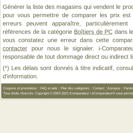
Générer la liste des magasins qui vendent le pro
pour vous permettre de comparer les prix est
erreurs peuvent apparaître, particulièremen
références de la catégorie
Boîtiers de PC
dans le
vous constatez une erreur dans cette compar
contacter
pour nous le signaler. i-Comparate
responsable de tout dommage direct ou indirect lié 
(*) Les délais sont donnés à titre indicatif, cons
d'information.
Coupons et promotions
::
FAQ et aide
::
Plan des catégories
::
Contact
::
A propos
::
Parten
Tous droits réservés. Copyright © 2003-2021 iComparateur / eComparateur® vous perme