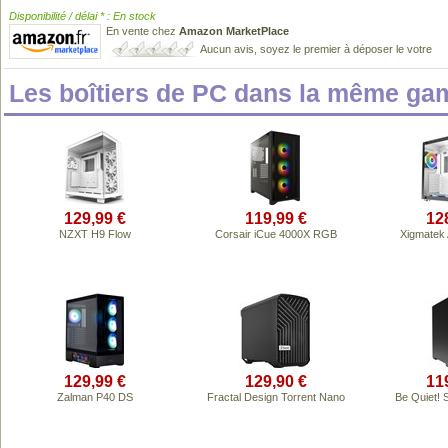
Disponibilité / délai * : En stock
En vente chez
Amazon MarketPlace
Aucun avis, soyez le premier à déposer le votre
Les boîtiers de PC dans la même ga
129,99 €
119,99 €
12
NZXT H9 Flow
Corsair iCue 4000X RGB
Xigmatek 
129,99 €
129,90 €
11
Zalman P40 DS
Fractal Design Torrent Nano
Be Quiet! 