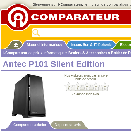
Bienvenue sur i-Comparateur, le moteur de comparaison de
Matériel informatique
Image, Son & Téléphonie
Elect
i-Comparateur de prix
»
Informatique
»
Boîtiers & Accessoires
»
Boîtier de 
Antec P101 Silent Edition
Nos visiteurs n'ont pas encore
noté ce produit
Je donne mon avis !
Comparer et acheter
Déposer un avis