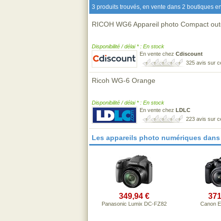
3 produits trouvés, en vente dans 2 boutiques en
RICOH WG6 Appareil photo Compact outdo
Disponibilité / délai * : En stock
En vente chez
Cdiscount
325 avis sur 
Ricoh WG-6 Orange
Disponibilité / délai * : En stock
En vente chez
LDLC
223 avis sur 
Les appareils photo numériques dans
349,94 €
371
Panasonic Lumix DC-FZ82
Canon 