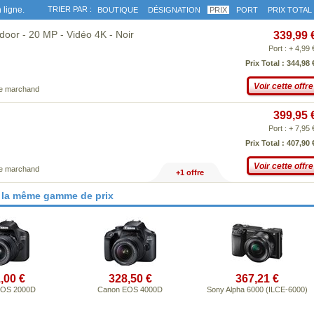
 ligne.
TRIER PAR :
BOUTIQUE
DÉSIGNATION
PRIX
PORT
PRIX TOTAL
or - 20 MP - Vidéo 4K - Noir
339,99 
Port : + 4,99 
Prix Total : 344,98 
Voir cette offre
ce marchand
399,95 
Port : + 7,95 
Prix Total : 407,90 
Voir cette offre
ce marchand
+1 offre
 la même gamme de prix
,00 €
328,50 €
367,21 €
EOS 2000D
Canon EOS 4000D
Sony Alpha 6000 (ILCE-6000)