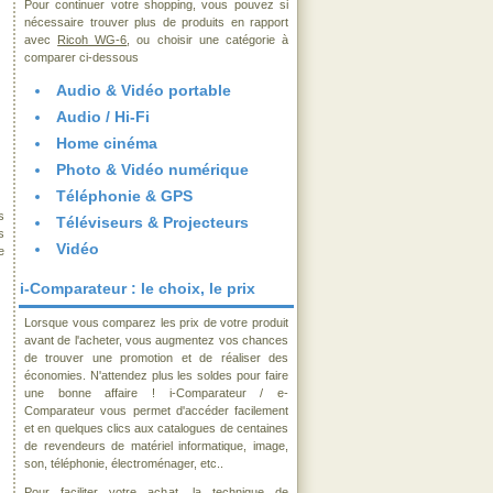
Pour continuer votre shopping, vous pouvez si
nécessaire trouver plus de produits en rapport
avec
Ricoh WG-6
, ou choisir une catégorie à
comparer ci-dessous
Audio & Vidéo portable
Audio / Hi-Fi
Home cinéma
Photo & Vidéo numérique
Téléphonie & GPS
s
Téléviseurs & Projecteurs
s
Vidéo
e
i-Comparateur : le choix, le prix
Lorsque vous comparez les prix de votre produit
avant de l'acheter, vous augmentez vos chances
de trouver une promotion et de réaliser des
économies. N'attendez plus les soldes pour faire
une bonne affaire ! i-Comparateur / e-
Comparateur vous permet d'accéder facilement
et en quelques clics aux catalogues de centaines
de revendeurs de matériel informatique, image,
son, téléphonie, électroménager, etc..
Pour faciliter votre achat, la technique de