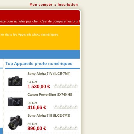
Mon compte
::
Inscription
flexe pour acheter pas cher, c'est de comparer les prix !
er dans les Appareils photo numériques
Top Appareils photo numériques
Sony Alpha 7 IV (ILCE-7M4)
94 Ref.
1 530,00 €
Canon PowerShot SX740 HS
20 Ref.
416,66 €
Sony Alpha 7 III (ILCE-7M3)
86 Ref.
896,00 €