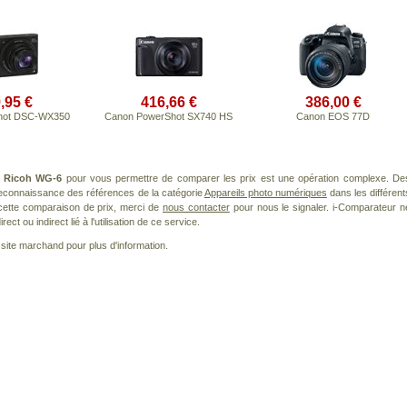
,95 €
416,66 €
386,00 €
hot DSC-WX350
Canon PowerShot SX740 HS
Canon EOS 77D
t
Ricoh WG-6
pour vous permettre de comparer les prix est une opération complexe. De
 reconnaissance des références de la catégorie
Appareils photo numériques
dans les différent
cette comparaison de prix, merci de
nous contacter
pour nous le signaler. i-Comparateur n
t ou indirect lié à l'utilisation de ce service.
le site marchand pour plus d'information.