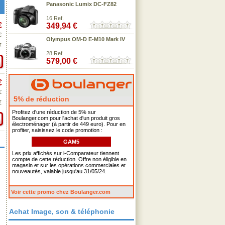
Panasonic Lumix DC-FZ82
16 Ref.
€
349,94 €
€
Olympus OM-D E-M10 Mark IV
€
28 Ref.
579,00 €
€
€
5% de réduction
€
Profitez d'une réduction de 5% sur
Boulanger.com pour l'achat d'un produit gros
électroménager (à partir de 449 euro). Pour en
profiter, saisissez le code promotion :
GAM5
Les prix affichés sur i-Comparateur tiennent
compte de cette réduction. Offre non éligible en
magasin et sur les opérations commerciales et
nouveautés, valable jusqu'au 31/05/24.
Voir cette promo chez Boulanger.com
Achat Image, son & téléphonie