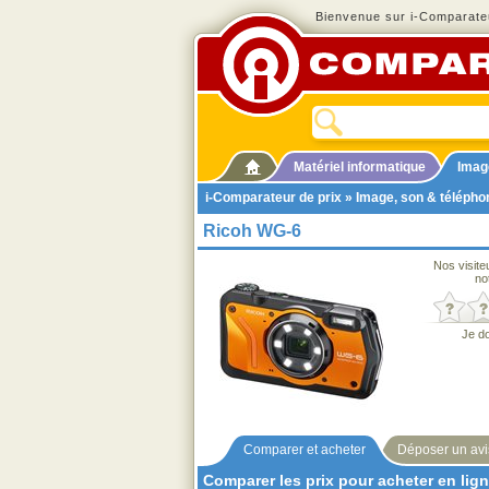
Bienvenue sur i-Comparateu
Matériel informatique
Imag
i-Comparateur de prix
»
Image, son & télépho
Ricoh WG-6
Nos visite
no
Je d
Comparer et acheter
Déposer un avi
Comparer les prix pour acheter en lig