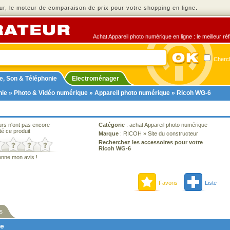
r, le moteur de comparaison de prix pour votre shopping en ligne.
Achat Appareil photo numérique en ligne : le meilleur ré
Cherch
e, Son & Téléphonie
Electroménager
nie
»
Photo & Vidéo numérique
»
Appareil photo numérique
» Ricoh WG-6
urs n'ont pas encore
Catégorie
:
achat Appareil photo numérique
té ce produit
Marque
:
RICOH
»
Site du constructeur
Recherchez les accessoires pour votre
Ricoh WG-6
onne mon avis !
Favoris
Liste
s
ne