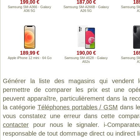
199,00 €
187,00 €
18
Samsung SM-A366 - Galaxy
Samsung SM-A266B - Galaxy
Samsung SM
A36 5G
A26 5G
A
189,99 €
190,00 €
16
Apple iPhone 12 mini - 64 Go
Samsung SM-A528 - Galaxy
Samsung SM
A52s
A
Générer la liste des magasins qui vendent 
permettre de comparer les prix est une opér
peuvent apparaître, particulièrement dans la re
la catégorie
Téléphones portables / GSM
dans le
vous constatez une erreur dans cette compar
contacter
pour nous le signaler. i-Comparate
responsable de tout dommage direct ou indirect lié 