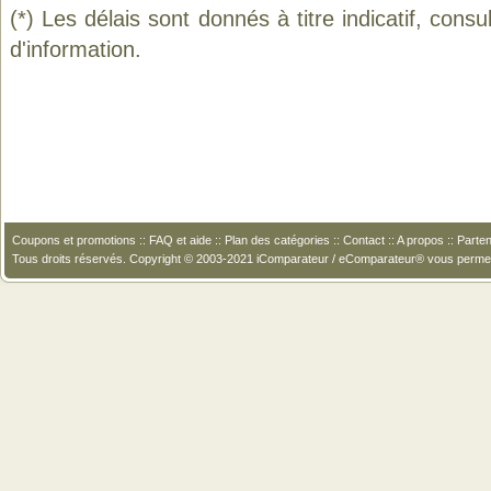
(*) Les délais sont donnés à titre indicatif, cons
d'information.
Coupons et promotions
::
FAQ et aide
::
Plan des catégories
::
Contact
::
A propos
::
Parten
Tous droits réservés. Copyright © 2003-2021 iComparateur / eComparateur® vous perme