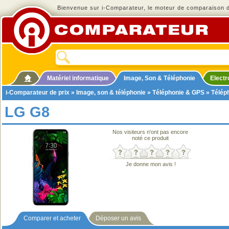
Bienvenue sur i-Comparateur, le moteur de comparaison de
Matériel informatique
Image, Son & Téléphonie
Elect
i-Comparateur de prix
»
Image, son & téléphonie
»
Téléphonie & GPS
»
Télép
LG G8
Nos visiteurs n'ont pas encore
noté ce produit
Je donne mon avis !
Comparer et acheter
Déposer un avis