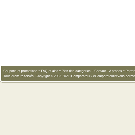
Coupons et promotions
::
FAQ et aide
::
Plan des catégories
::
Contact
::
A propos
::
Parten
Tous droits réservés. Copyright © 2003-2021 iComparateur / eComparateur® vous perme