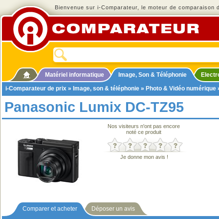
Bienvenue sur i-Comparateur, le moteur de comparaison de
Matériel informatique
Image, Son & Téléphonie
Elect
i-Comparateur de prix
»
Image, son & téléphonie
»
Photo & Vidéo numérique
Panasonic Lumix DC-TZ95
Nos visiteurs n'ont pas encore
noté ce produit
Je donne mon avis !
Comparer et acheter
Déposer un avis