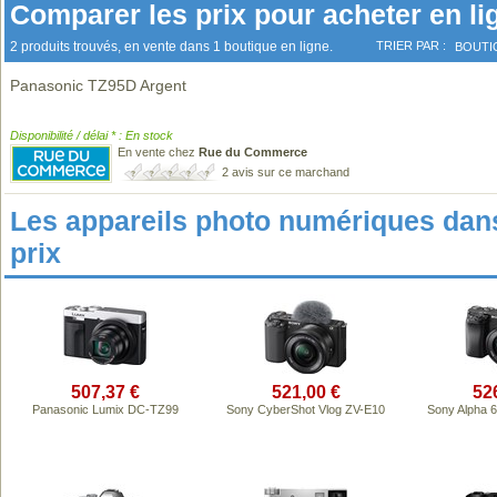
Comparer les prix pour acheter en li
2 produits trouvés, en vente dans 1 boutique en ligne.
TRIER PAR :
BOUTI
Panasonic TZ95D Argent
Disponibilité / délai * : En stock
En vente chez
Rue du Commerce
2 avis sur ce marchand
Les appareils photo numériques da
prix
507,37 €
521,00 €
52
Panasonic Lumix DC-TZ99
Sony CyberShot Vlog ZV-E10
Sony Alpha 