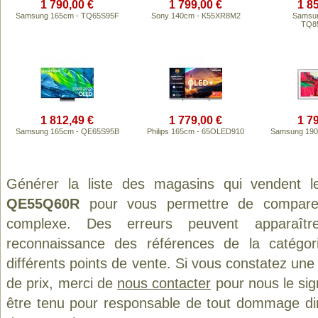
1 790,00 €
1 799,00 €
1 8
Samsung 165cm - TQ65S95F
Sony 140cm - K55XR8M2
Samsun
TQ8
1 812,49 €
1 779,00 €
1 7
Samsung 165cm - QE65S95B
Philips 165cm - 65OLED910
Samsung 190
Générer la liste des magasins qui vendent l
QE55Q60R
pour vous permettre de comparer
complexe. Des erreurs peuvent apparaître
reconnaissance des références de la catégo
différents points de vente. Si vous constatez un
de prix, merci de
nous contacter
pour nous le sig
être tenu pour responsable de tout dommage direct