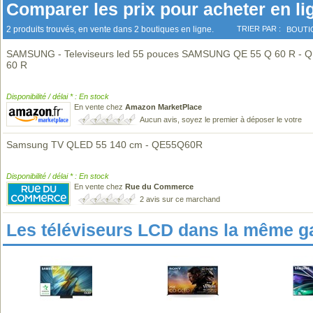
Comparer les prix pour acheter en li
2 produits trouvés, en vente dans 2 boutiques en ligne.
TRIER PAR :
BOUTI
SAMSUNG - Televiseurs led 55 pouces SAMSUNG QE 55 Q 60 R - Q
60 R
Disponibilité / délai * : En stock
En vente chez
Amazon MarketPlace
Aucun avis, soyez le premier à déposer le votre
Samsung TV QLED 55 140 cm - QE55Q60R
Disponibilité / délai * : En stock
En vente chez
Rue du Commerce
2 avis sur ce marchand
Les téléviseurs LCD dans la même 