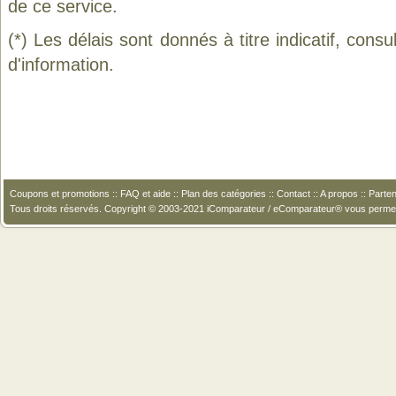
de ce service.
(*) Les délais sont donnés à titre indicatif, cons
d'information.
Coupons et promotions
::
FAQ et aide
::
Plan des catégories
::
Contact
::
A propos
::
Parten
Tous droits réservés. Copyright © 2003-2021 iComparateur / eComparateur® vous perme