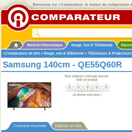
Bienvenue sur i-Comparateur, le moteur de comparaison de
Matériel informatique
Image, Son & Téléphonie
Elect
i-Comparateur de prix
»
Image, son & téléphonie
»
Téléviseurs & Projecteurs
Samsung 140cm - QE55Q60R
Nos visiteurs n'ont pas encore
noté ce produit
Je donne mon avis !
Comparer et acheter
Déposer un avis