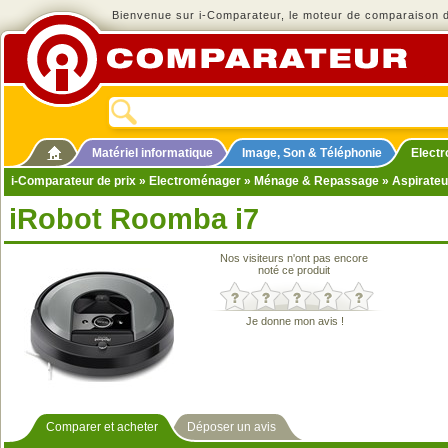
Bienvenue sur i-Comparateur, le moteur de comparaison de
Matériel informatique
Image, Son & Téléphonie
Elect
i-Comparateur de prix
»
Electroménager
»
Ménage & Repassage
»
Aspirateu
iRobot Roomba i7
Nos visiteurs n'ont pas encore
noté ce produit
Je donne mon avis !
Comparer et acheter
Déposer un avis