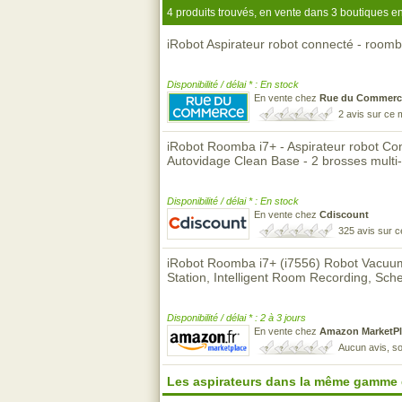
4 produits trouvés, en vente dans 3 boutiques en
iRobot Aspirateur robot connecté - room
Disponibilité / délai * : En stock
En vente chez
Rue du Commerc
2 avis sur ce
iRobot Roomba i7+ - Aspirateur robot Con
Autovidage Clean Base - 2 brosses multi
Disponibilité / délai * : En stock
En vente chez
Cdiscount
325 avis sur 
iRobot Roomba i7+ (i7556) Robot Vacuum
Station, Intelligent Room Recording, Sch
Disponibilité / délai * : 2 à 3 jours
En vente chez
Amazon MarketPl
Aucun avis, so
Les aspirateurs dans la même gamme 