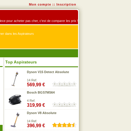
Mon compte
::
Inscription
éflexe pour acheter pas cher, c'est de comparer les prix !
er dans les Aspirateurs
Top Aspirateurs
Dyson V15 Detect Absolute
14 Ref.
569,99 €
Bosch BGS7MS64
4 Ref.
319,99 €
Dyson V8 Absolute
14 Ref.
396,99 €