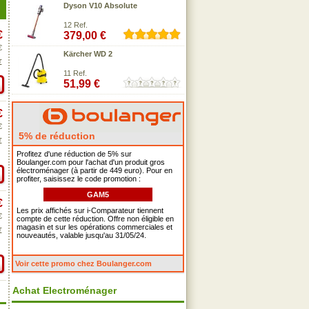
Dyson V10 Absolute
12 Ref.
€
379,00 €
€
Kärcher WD 2
€
11 Ref.
51,99 €
€
€
5% de réduction
€
Profitez d'une réduction de 5% sur
Boulanger.com pour l'achat d'un produit gros
électroménager (à partir de 449 euro). Pour en
profiter, saisissez le code promotion :
GAM5
€
Les prix affichés sur i-Comparateur tiennent
€
compte de cette réduction. Offre non éligible en
magasin et sur les opérations commerciales et
€
nouveautés, valable jusqu'au 31/05/24.
Voir cette promo chez Boulanger.com
Achat Electroménager