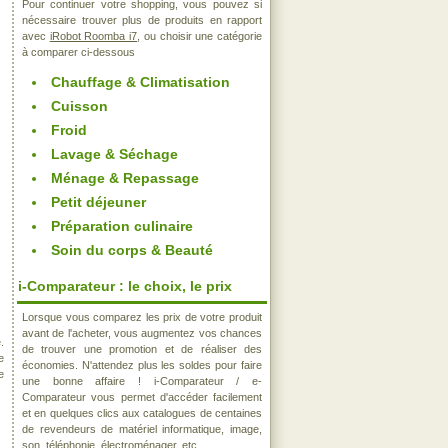
Pour continuer votre shopping, vous pouvez si
nécessaire trouver plus de produits en rapport
avec
iRobot Roomba i7
, ou choisir une catégorie
à comparer ci-dessous
Chauffage & Climatisation
Cuisson
Froid
Lavage & Séchage
Ménage & Repassage
Petit déjeuner
Préparation culinaire
Soin du corps & Beauté
i-Comparateur : le choix, le prix
Lorsque vous comparez les prix de votre produit
avant de l'acheter, vous augmentez vos chances
.
de trouver une promotion et de réaliser des
e
économies. N'attendez plus les soldes pour faire
e
une bonne affaire ! i-Comparateur / e-
Comparateur vous permet d'accéder facilement
et en quelques clics aux catalogues de centaines
de revendeurs de matériel informatique, image,
son, téléphonie, électroménager, etc..