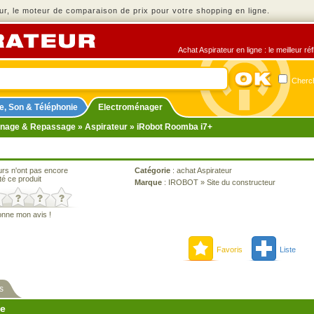
r, le moteur de comparaison de prix pour votre shopping en ligne.
Achat Aspirateur en ligne : le meilleur r
Cherch
e, Son & Téléphonie
Electroménager
nage & Repassage
»
Aspirateur
» iRobot Roomba i7+
urs n'ont pas encore
Catégorie
:
achat Aspirateur
té ce produit
Marque
:
IROBOT
»
Site du constructeur
onne mon avis !
Favoris
Liste
s
ne