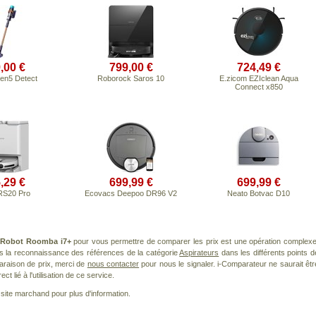
,00 €
799,00 €
724,49 €
en5 Detect
Roborock Saros 10
E.zicom EZIclean Aqua
Connect x850
,29 €
699,99 €
699,99 €
RS20 Pro
Ecovacs Deepoo DR96 V2
Neato Botvac D10
iRobot Roomba i7+
pour vous permettre de comparer les prix est une opération complexe
ns la reconnaissance des références de la catégorie
Aspirateurs
dans les différents points d
araison de prix, merci de
nous contacter
pour nous le signaler. i-Comparateur ne saurait êtr
 lié à l'utilisation de ce service.
le site marchand pour plus d'information.