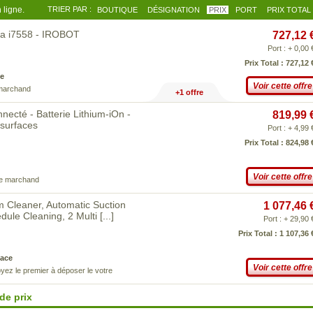
 ligne.
TRIER PAR :
BOUTIQUE
DÉSIGNATION
PRIX
PORT
PRIX TOTAL
ba i7558 - IROBOT
727,12 
Port : + 0,00 
Prix Total : 727,12 
e
Voir cette offre
 marchand
+1 offre
necté - Batterie Lithium-iOn -
819,99 
-surfaces
Port : + 4,99 
Prix Total : 824,98 
Voir cette offre
ce marchand
 Cleaner, Automatic Suction
1 077,46 
edule Cleaning, 2 Multi
[...]
Port : + 29,90 
Prix Total : 1 107,36 
ace
Voir cette offre
yez le premier à déposer le votre
de prix