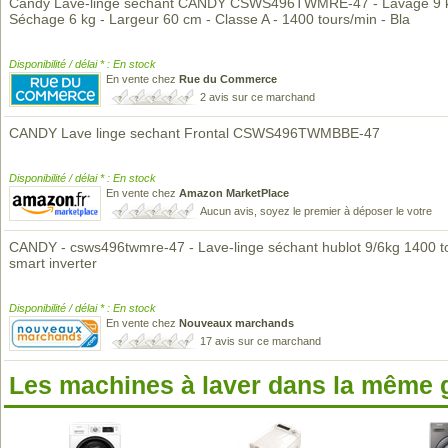
Candy Lave-linge séchant CANDY CSWS496TWMRE-47 - Lavage 9 k
Séchage 6 kg - Largeur 60 cm - Classe A - 1400 tours/min - Bla
Disponibilité / délai * : En stock
En vente chez
Rue du Commerce
2 avis sur ce marchand
CANDY Lave linge sechant Frontal CSWS496TWMBBE-47
Disponibilité / délai * : En stock
En vente chez
Amazon MarketPlace
Aucun avis, soyez le premier à déposer le votre
CANDY - csws496twmre-47 - Lave-linge séchant hublot 9/6kg 1400 t
smart inverter
Disponibilité / délai * : En stock
En vente chez
Nouveaux marchands
17 avis sur ce marchand
Les machines à laver dans la même