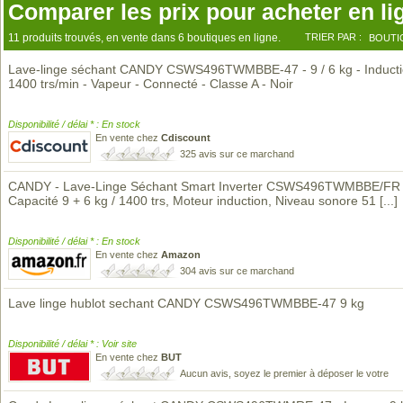
Comparer les prix pour acheter en li
11 produits trouvés, en vente dans 6 boutiques en ligne.
TRIER PAR :
BOUTI
Lave-linge séchant CANDY CSWS496TWMBBE-47 - 9 / 6 kg - Inducti
1400 trs/min - Vapeur - Connecté - Classe A - Noir
Disponibilité / délai * : En stock
En vente chez
Cdiscount
325 avis sur ce marchand
CANDY - Lave-Linge Séchant Smart Inverter CSWS496TWMBBE/FR 
Capacité 9 + 6 kg / 1400 trs, Moteur induction, Niveau sonore 51
[...]
Disponibilité / délai * : En stock
En vente chez
Amazon
304 avis sur ce marchand
Lave linge hublot sechant CANDY CSWS496TWMBBE-47 9 kg
Disponibilité / délai * : Voir site
En vente chez
BUT
Aucun avis, soyez le premier à déposer le votre