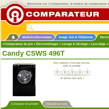
Bienvenue sur i-Comparateur, le moteur de comparaison de
Matériel informatique
Image, Son & Téléphonie
Elect
i-Comparateur de prix
»
Electroménager
»
Lavage & Séchage
»
Lave-linge
» 
Candy CSWS 496T
Nos visiteurs n'ont pas encore
noté ce produit
Je donne mon avis !
Comparer et acheter
Déposer un avis