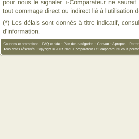
pour nous le signaler. i-Comparateur ne saurait
tout dommage direct ou indirect lié à l'utilisation 
(*) Les délais sont donnés à titre indicatif, cons
d'information.
Coupons et promotions
::
FAQ et aide
::
Plan des catégories
::
Contact
::
A propos
::
Parten
Tous droits réservés. Copyright © 2003-2021 iComparateur / eComparateur® vous perme