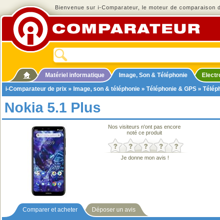
Bienvenue sur i-Comparateur, le moteur de comparaison de
Matériel informatique
Image, Son & Téléphonie
Elect
i-Comparateur de prix
»
Image, son & téléphonie
»
Téléphonie & GPS
»
Télép
Nokia 5.1 Plus
Nos visiteurs n'ont pas encore
noté ce produit
Je donne mon avis !
Comparer et acheter
Déposer un avis