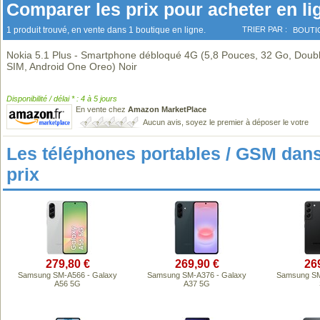
Comparer les prix pour acheter en li
1 produit trouvé, en vente dans 1 boutique en ligne.
TRIER PAR :
BOUTI
Nokia 5.1 Plus - Smartphone débloqué 4G (5,8 Pouces, 32 Go, Doub
SIM, Android One Oreo) Noir
Disponibilité / délai * : 4 à 5 jours
En vente chez
Amazon MarketPlace
Aucun avis, soyez le premier à déposer le votre
Les téléphones portables / GSM da
prix
279,80 €
269,90 €
26
Samsung SM-A566 - Galaxy
Samsung SM-A376 - Galaxy
Samsung SM
A56 5G
A37 5G