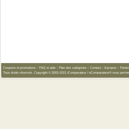
Coupons et promotions
::
FAQ et aide
::
Plan des catégories
::
Contact
::
A propos
::
Parten
Tous droits réservés. Copyright © 2003-2021 iComparateur / eComparateur® vous perme