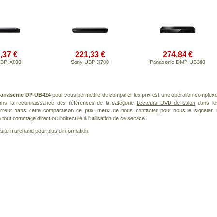
,37 €
221,33 €
274,84 €
UBP-X800
Sony UBP-X700
Panasonic DMP-UB300
anasonic DP-UB424
pour vous permettre de comparer les prix est une opération complexe
dans la reconnaissance des références de la catégorie
Lecteurs DVD de salon
dans le
 erreur dans cette comparaison de prix, merci de
nous contacter
pour nous le signaler. i
ut dommage direct ou indirect lié à l'utilisation de ce service.
le site marchand pour plus d'information.