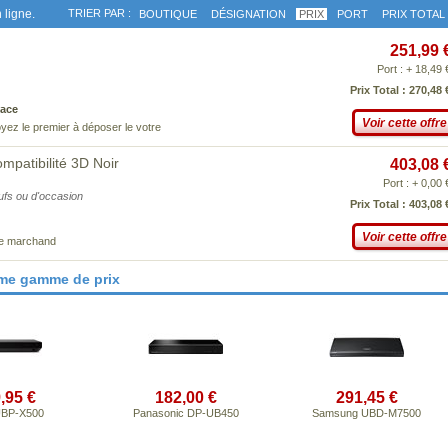
 ligne.
TRIER PAR :
BOUTIQUE
DÉSIGNATION
PRIX
PORT
PRIX TOTAL
251,99 
Port : + 18,49 
Prix Total : 270,48 
ace
Voir cette offre
yez le premier à déposer le votre
patibilité 3D Noir
403,08 
Port : + 0,00 
eufs ou d'occasion
Prix Total : 403,08 
Voir cette offre
ce marchand
ême gamme de prix
,95 €
182,00 €
291,45 €
UBP-X500
Panasonic DP-UB450
Samsung UBD-M7500