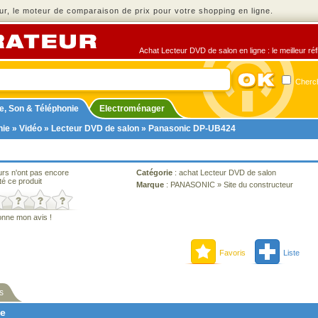
r, le moteur de comparaison de prix pour votre shopping en ligne.
Achat Lecteur DVD de salon en ligne : le meilleur ré
Cherch
e, Son & Téléphonie
Electroménager
nie
»
Vidéo
»
Lecteur DVD de salon
» Panasonic DP-UB424
urs n'ont pas encore
Catégorie
:
achat Lecteur DVD de salon
té ce produit
Marque
:
PANASONIC
»
Site du constructeur
onne mon avis !
Favoris
Liste
s
ne