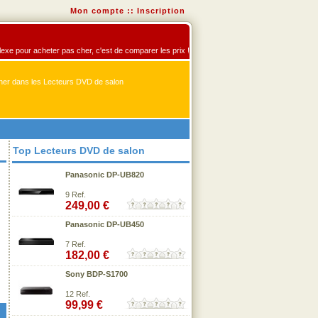
Mon compte
::
Inscription
flexe pour acheter pas cher, c'est de comparer les prix !
er dans les Lecteurs DVD de salon
Top Lecteurs DVD de salon
Panasonic DP-UB820
9 Ref.
249,00 €
Panasonic DP-UB450
7 Ref.
182,00 €
Sony BDP-S1700
12 Ref.
99,99 €