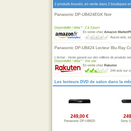
2 produits trouvés, en vente dans 2 boutiques en
Panasonic DP-UB424EGK Noir
Disponibilité / délai * : 2 à 3 jours
En vente chez
Amazon MarketPl
Aucun avis, so
Panasonic DP-UB424 Lecteur Blu-Ray Com
L'Achat - Vente garanti sur des millions de produits n
Disponibilité / délai * : Voir site
En vente chez
Rakuten
244 avis sur 
Les lecteurs DVD de salon dans la m
249,00 €
249
Panasonic DP-UB820
Sony 