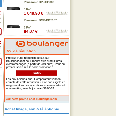
Panasonic DP-UB9000
8 Ref.
€
1 049,90 €
€
Panasonic DMP-BDT167
€
7 Ref.
84,07 €
€
€
5% de réduction
€
Profitez d'une réduction de 5% sur
Boulanger.com pour l'achat d'un produit gros
électroménager (à partir de 449 euro). Pour en
profiter, saisissez le code promotion :
GAM5
Les prix affichés sur i-Comparateur tiennent
compte de cette réduction. Offre non éligible en
magasin et sur les opérations commerciales et
nouveautés, valable jusqu'au 31/05/24.
Voir cette promo chez Boulanger.com
Achat Image, son & téléphonie