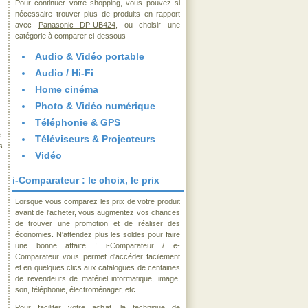
Pour continuer votre shopping, vous pouvez si
nécessaire trouver plus de produits en rapport
avec
Panasonic DP-UB424
, ou choisir une
catégorie à comparer ci-dessous
Audio & Vidéo portable
Audio / Hi-Fi
Home cinéma
Photo & Vidéo numérique
Téléphonie & GPS
.
Téléviseurs & Projecteurs
s
Vidéo
-
i-Comparateur : le choix, le prix
Lorsque vous comparez les prix de votre produit
avant de l'acheter, vous augmentez vos chances
de trouver une promotion et de réaliser des
économies. N'attendez plus les soldes pour faire
une bonne affaire ! i-Comparateur / e-
Comparateur vous permet d'accéder facilement
et en quelques clics aux catalogues de centaines
de revendeurs de matériel informatique, image,
son, téléphonie, électroménager, etc..
Pour faciliter votre achat, la technique de