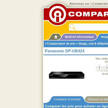
Bienvenue sur i-Comparateu
Matériel informatique
Imag
i-Comparateur de prix
»
Image, son & télépho
Panasonic DP-UB424
Nos visite
no
Je d
Comparer et acheter
Déposer un avi
Comparer les prix pour acheter en lig