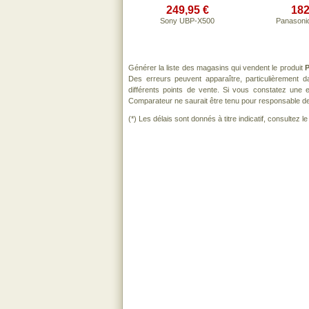
249,95 €
182
Sony UBP-X500
Panasoni
Générer la liste des magasins qui vendent le produit
P
Des erreurs peuvent apparaître, particulièrement 
différents points de vente. Si vous constatez une
Comparateur ne saurait être tenu pour responsable de to
(*) Les délais sont donnés à titre indicatif, consultez 