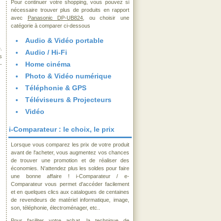
Pour continuer votre shopping, vous pouvez si
nécessaire trouver plus de produits en rapport
avec
Panasonic DP-UB824
, ou choisir une
catégorie à comparer ci-dessous
Audio & Vidéo portable
.
Audio / Hi-Fi
s
Home cinéma
-
Photo & Vidéo numérique
Téléphonie & GPS
Téléviseurs & Projecteurs
Vidéo
i-Comparateur : le choix, le prix
Lorsque vous comparez les prix de votre produit
avant de l'acheter, vous augmentez vos chances
de trouver une promotion et de réaliser des
économies. N'attendez plus les soldes pour faire
une bonne affaire ! i-Comparateur / e-
Comparateur vous permet d'accéder facilement
et en quelques clics aux catalogues de centaines
de revendeurs de matériel informatique, image,
son, téléphonie, électroménager, etc..
Pour faciliter votre achat, la technique de