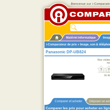
Bienvenue sur i-Comparateu
Matériel informatique
Imag
i-Comparateur de prix
»
Image, son & télépho
Panasonic DP-UB824
Nos visite
no
Je d
Comparer et acheter
Déposer un avi
Comparer les prix pour acheter en lig