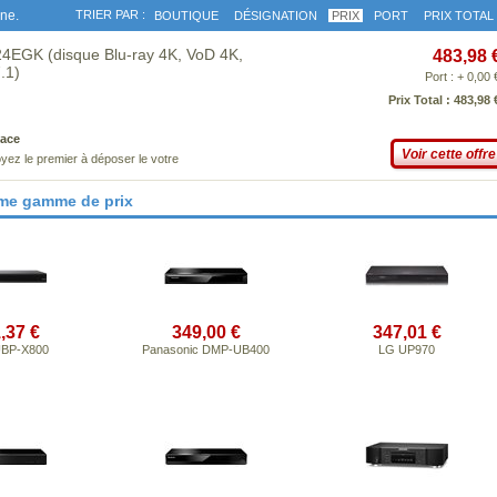
gne.
TRIER PAR :
BOUTIQUE
DÉSIGNATION
PRIX
PORT
PRIX TOTAL
4EGK (disque Blu-ray 4K, VoD 4K,
483,98 
.1)
Port : + 0,00 
Prix Total : 483,98 
ace
Voir cette offre
yez le premier à déposer le votre
ême gamme de prix
,37 €
349,00 €
347,01 €
UBP-X800
Panasonic DMP-UB400
LG UP970