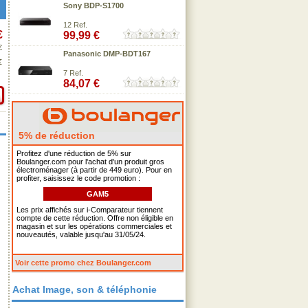
Sony BDP-S1700
12 Ref.
€
99,99 €
€
Panasonic DMP-BDT167
€
7 Ref.
84,07 €
5% de réduction
Profitez d'une réduction de 5% sur
Boulanger.com pour l'achat d'un produit gros
électroménager (à partir de 449 euro). Pour en
profiter, saisissez le code promotion :
GAM5
Les prix affichés sur i-Comparateur tiennent
compte de cette réduction. Offre non éligible en
magasin et sur les opérations commerciales et
nouveautés, valable jusqu'au 31/05/24.
Voir cette promo chez Boulanger.com
Achat Image, son & téléphonie