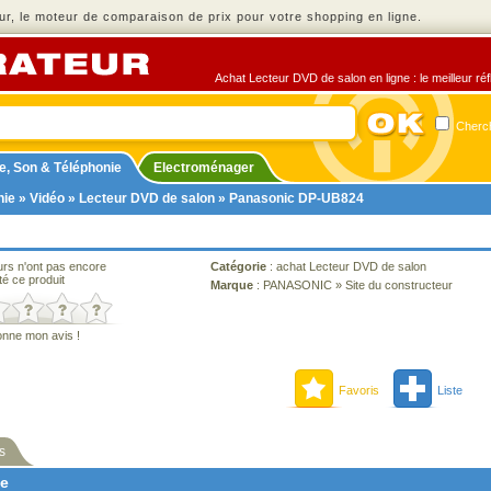
r, le moteur de comparaison de prix pour votre shopping en ligne.
Achat Lecteur DVD de salon en ligne : le meilleur ré
Cherch
e, Son & Téléphonie
Electroménager
nie
»
Vidéo
»
Lecteur DVD de salon
» Panasonic DP-UB824
urs n'ont pas encore
Catégorie
:
achat Lecteur DVD de salon
té ce produit
Marque
:
PANASONIC
»
Site du constructeur
onne mon avis !
Favoris
Liste
s
ne