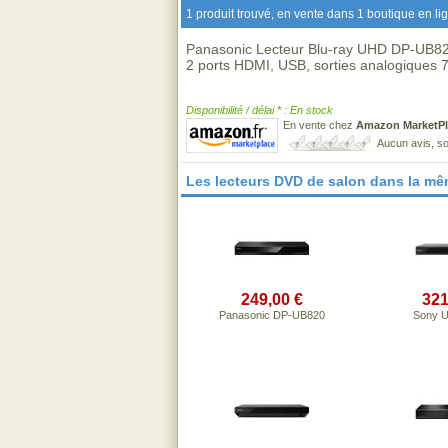
1 produit trouvé, en vente dans 1 boutique en li
Panasonic Lecteur Blu-ray UHD DP-UB82
2 ports HDMI, USB, sorties analogiques 7
Disponibilité / délai * : En stock
En vente chez
Amazon MarketPl
Aucun avis, so
Les lecteurs DVD de salon dans la m
249,00 €
321
Panasonic DP-UB820
Sony 