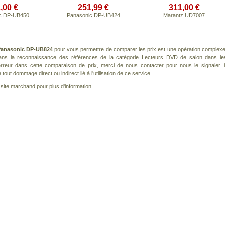
,00 €
251,99 €
311,00 €
c DP-UB450
Panasonic DP-UB424
Marantz UD7007
anasonic DP-UB824
pour vous permettre de comparer les prix est une opération complexe
dans la reconnaissance des références de la catégorie
Lecteurs DVD de salon
dans le
 erreur dans cette comparaison de prix, merci de
nous contacter
pour nous le signaler. i
ut dommage direct ou indirect lié à l'utilisation de ce service.
le site marchand pour plus d'information.