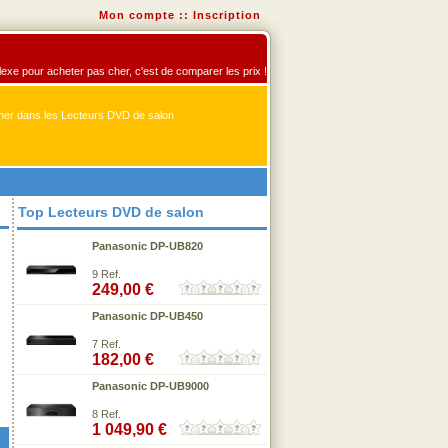
Mon compte
::
Inscription
flexe pour acheter pas cher, c'est de comparer les prix !
er dans les Lecteurs DVD de salon
Top Lecteurs DVD de salon
Panasonic DP-UB820
9 Ref.
249,00 €
Panasonic DP-UB450
7 Ref.
182,00 €
Panasonic DP-UB9000
8 Ref.
1 049,90 €